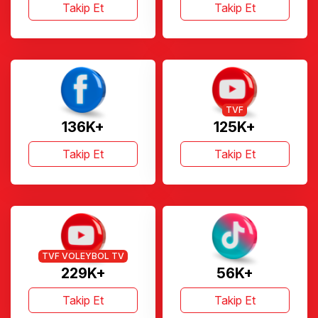
Takip Et
Takip Et
TVF
136K+
125K+
Takip Et
Takip Et
TVF VOLEYBOL TV
229K+
56K+
Takip Et
Takip Et