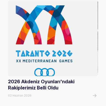
2026 Akdeniz Oyunları'ndaki
Fil
Rakiplerimiz Belli Oldu
Maç
02 Haziran 2026
06 A