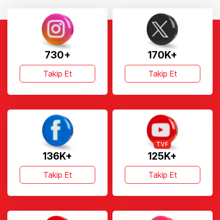
730+
170K+
Takip Et
Takip Et
TVF
136K+
125K+
Takip Et
Takip Et