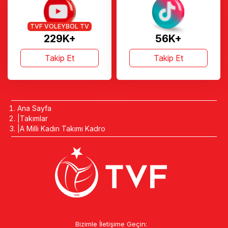
TVF VOLEYBOL TV
229K+
56K+
Takip Et
Takip Et
Ana Sayfa
Takımlar
A Milli Kadın Takımı Kadro
Bizimle İletişime Geçin: