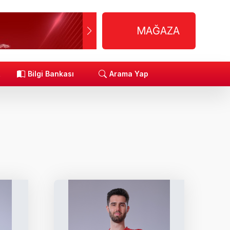
MAĞAZA
R
Bilgi Bankası
Arama Yap