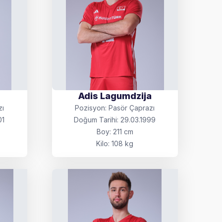
Adis Lagumdzija
zı
Pozisyon: Pasör Çaprazı
01
Doğum Tarihi: 29.03.1999
Boy: 211 cm
Kilo: 108 kg