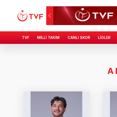
TVF
MİLLİ TAKIM
CANLI SKOR
LİGLER
A 