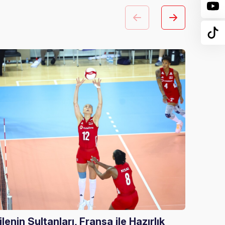
ilenin Sultanları, Fransa ile Hazırlık
U20 E