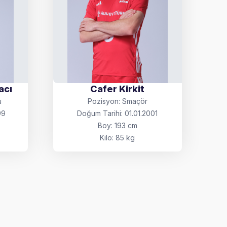
acı
Cafer Kirkit
u
Pozisyon: Smaçör
99
Doğum Tarihi: 01.01.2001
Boy: 193 cm
Kilo: 85 kg