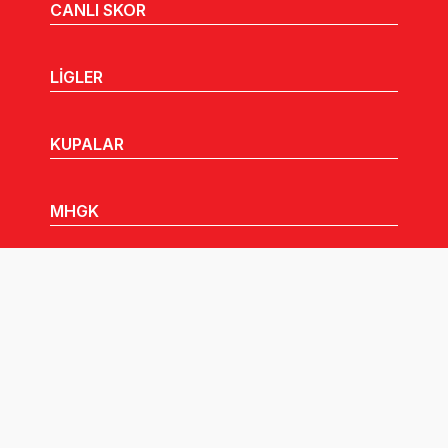
CANLI SKOR
LİGLER
KUPALAR
MHGK
MEDYA
DUYURULAR
Göz Atabileceğiniz Diğer Linkler: