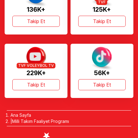
TVF
136K+
125K+
Takip Et
Takip Et
TVF VOLEYBOL TV
229K+
56K+
Takip Et
Takip Et
Ana Sayfa
Milli Takım Faaliyet Programı