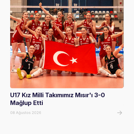
U17 Kız Milli Takımımız Mısır'ı 3-0
U17
Mağlup Etti
08 A
08 Ağustos 2026