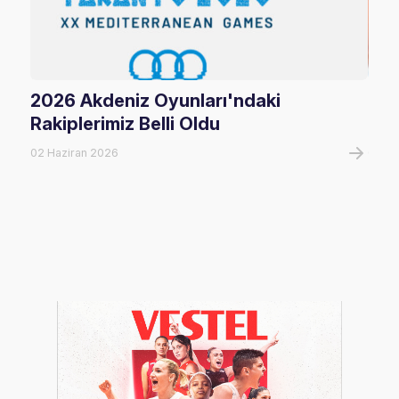
2026 Akdeniz Oyunları'ndaki
Fil
Rakiplerimiz Belli Oldu
Maç
02 Haziran 2026
06 A