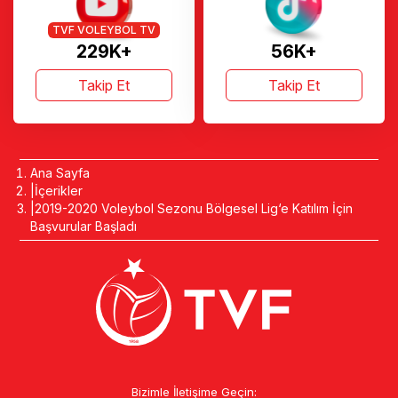
TVF VOLEYBOL TV
229K+
56K+
Takip Et
Takip Et
Ana Sayfa
İçerikler
2019-2020 Voleybol Sezonu Bölgesel Lig‘e Katılım İçin
Başvurular Başladı
Bizimle İletişime Geçin: