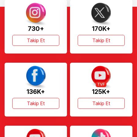
730+
170K+
Takip Et
Takip Et
TVF
136K+
125K+
Takip Et
Takip Et