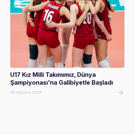
U17 Kız Milli Takımımız, Dünya
202
Şampiyonası'na Galibiyetle Başladı
Rak
06 Ağustos 2026
02 Ha