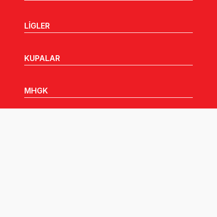
LİGLER
KUPALAR
MHGK
MEDYA
DUYURULAR
Göz Atabileceğiniz Diğer Linkler: