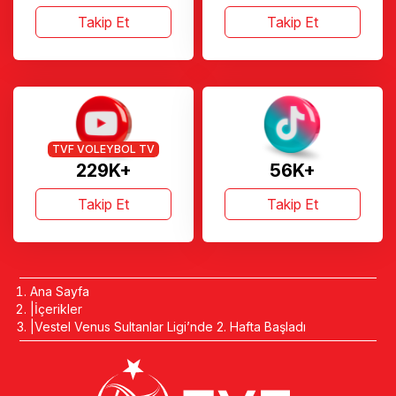
Takip Et
Takip Et
TVF VOLEYBOL TV
229K+
56K+
Takip Et
Takip Et
Ana Sayfa
İçerikler
Vestel Venus Sultanlar Ligi’nde 2. Hafta Başladı