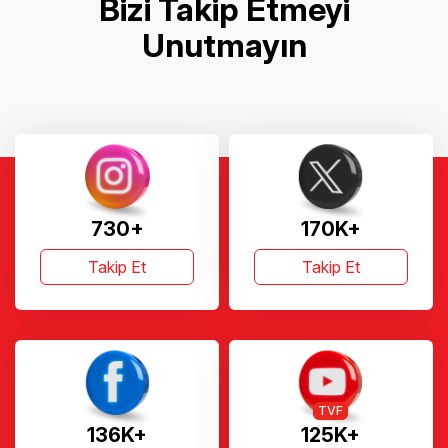
Bizi Takip Etmeyi
Unutmayın
730+
170K+
Takip Et
Takip Et
TVF
136K+
125K+