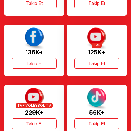
Takip Et
Takip Et
TVF
136K+
125K+
Takip Et
Takip Et
TVF VOLEYBOL TV
229K+
56K+
Takip Et
Takip Et