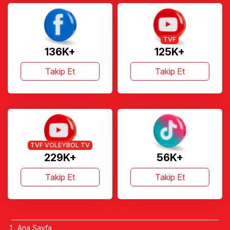
TVF
136K+
125K+
Takip Et
Takip Et
TVF VOLEYBOL TV
229K+
56K+
Takip Et
Takip Et
Ana Sayfa