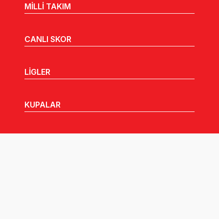
MİLLİ TAKIM
CANLI SKOR
LİGLER
KUPALAR
MHGK
MEDYA
DUYURULAR