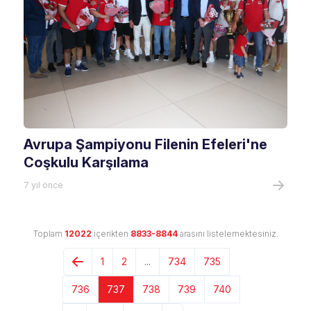
Avrupa Şampiyonu Filenin Efeleri'ne
Coşkulu Karşılama
7 yıl önce
Toplam
12022
içerikten
8833-8844
arasını listelemektesiniz.
1
2
...
734
735
736
737
738
739
740