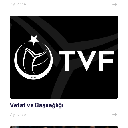
7 yıl önce
Vefat ve Başsağlığı
7 yıl önce