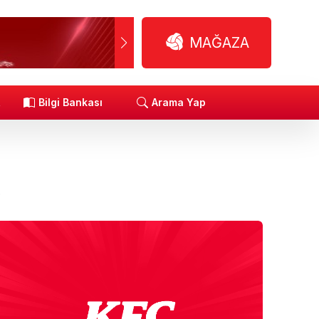
MAĞAZA
R
Bilgi Bankası
Arama Yap
.