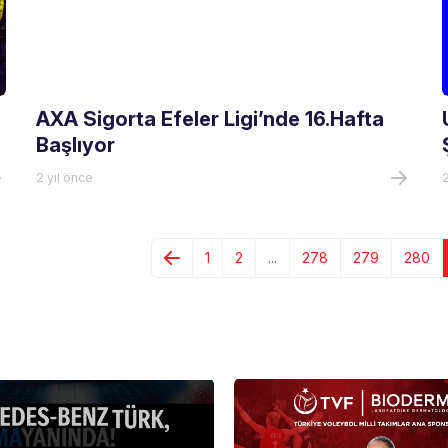
AXA Sigorta Efeler Ligi’nde 16.Hafta
Başlıyor
2 yıl önce
2
1
2
...
278
279
280