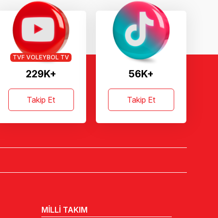
TVF VOLEYBOL TV
229K+
56K+
Takip Et
Takip Et
MİLLİ TAKIM