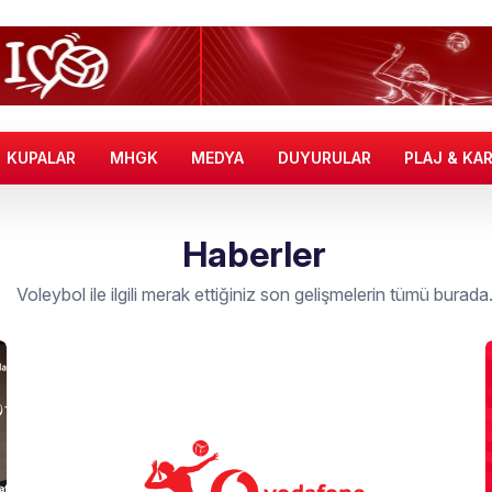
KUPALAR
MHGK
MEDYA
DUYURULAR
PLAJ & KA
Haberler
Voleybol ile ilgili merak ettiğiniz son gelişmelerin tümü burada