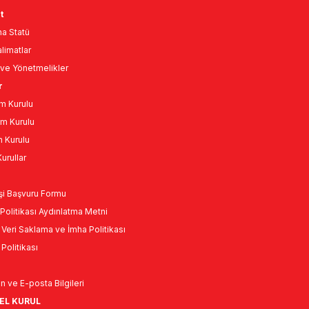
t
a Statü
limatlar
ve Yönetmelikler
r
m Kurulu
m Kurulu
n Kurulu
urullar
Kişi Başvuru Formu
Politikası Aydınlatma Metni
l Veri Saklama ve İmha Politikası
k Politikası
n ve E-posta Bilgileri
NEL KURUL