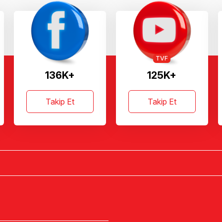
TVF
136K+
125K+
Takip Et
Takip Et