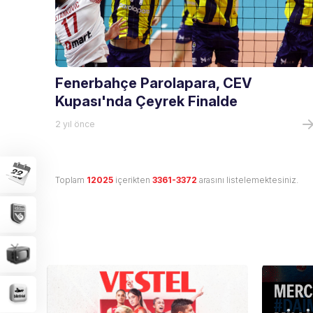
Fenerbahçe Parolapara, CEV
Kupası'nda Çeyrek Finalde
2 yıl önce
Toplam
12025
içerikten
3361-3372
arasını listelemektesiniz.