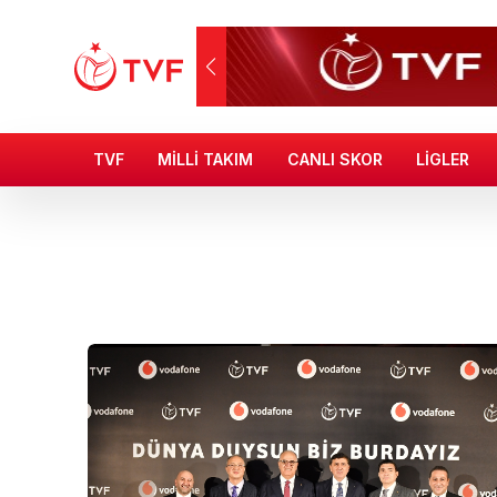
TVF
MİLLİ TAKIM
CANLI SKOR
LİGLER