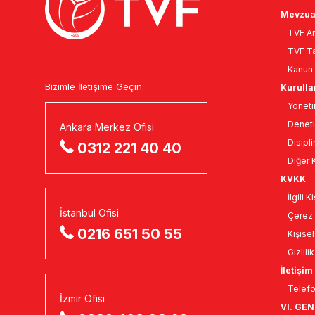
Mevzua
TVF An
TVF Ta
Kanun 
Bizimle İletişime Geçin:
Kurulla
Yöneti
Deneti
Ankara Merkez Ofisi
Disipli
0312 221 40 40
Diğer K
KVKK
İlgili 
İstanbul Ofisi
Çerez 
0216 651 50 55
Kişise
Gizlili
İletişim
Telefo
İzmir Ofisi
VI. GE