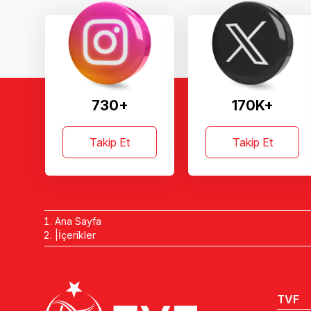
730+
170K+
Takip Et
Takip Et
Ana Sayfa
İçerikler
TVF