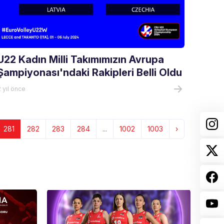
U22 Kadın Milli Takımımızın Avrupa
Şampiyonası'ndaki Rakipleri Belli Oldu
 yıl önce
281
282
283
284
...
1002
1003
›