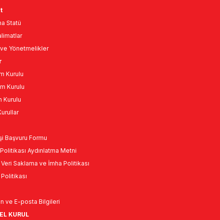
t
a Statü
limatlar
ve Yönetmelikler
r
m Kurulu
m Kurulu
n Kurulu
urullar
Kişi Başvuru Formu
Politikası Aydınlatma Metni
l Veri Saklama ve İmha Politikası
k Politikası
n ve E-posta Bilgileri
NEL KURUL