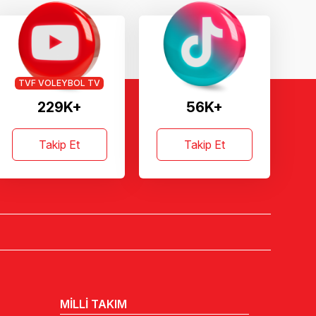
TVF VOLEYBOL TV
229K+
56K+
Takip Et
Takip Et
MİLLİ TAKIM