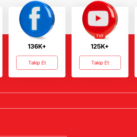
TVF
136K+
125K+
Takip Et
Takip Et