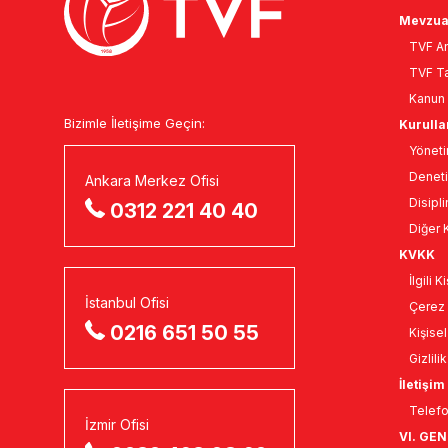
Mevzua
TVF An
TVF Ta
Kanun 
Bizimle İletişime Geçin:
Kurulla
Yöneti
Deneti
Ankara Merkez Ofisi
Disipli
0312 221 40 40
Diğer K
KVKK
İlgili 
İstanbul Ofisi
Çerez 
0216 651 50 55
Kişise
Gizlili
İletişim
Telefo
İzmir Ofisi
VI. GE