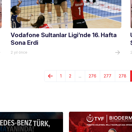
Vodafone Sultanlar Ligi’nde 16. Hafta
Sona Erdi
2 yıl önce
2
1
2
...
276
277
278