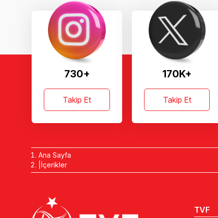
730+
170K+
Takip Et
Takip Et
Ana Sayfa
İçerikler
TVF