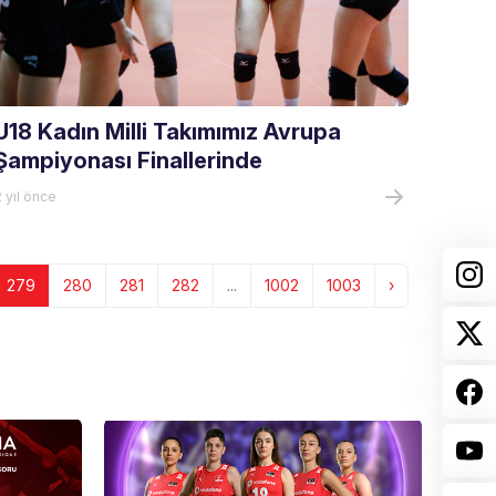
U18 Kadın Milli Takımımız Avrupa
Şampiyonası Finallerinde
 yıl önce
279
280
281
282
...
1002
1003
›