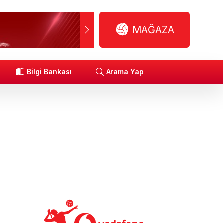
MAĞAZA
R
Bilgi Bankası
Arama Yap
.