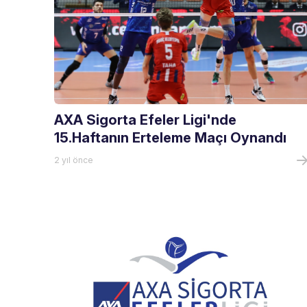
AXA Sigorta Efeler Ligi'nde
15.Haftanın Erteleme Maçı Oynandı
2 yıl önce