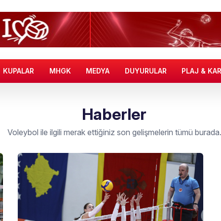
KUPALAR
MHGK
MEDYA
DUYURULAR
PLAJ & KA
Haberler
Voleybol ile ilgili merak ettiğiniz son gelişmelerin tümü burada