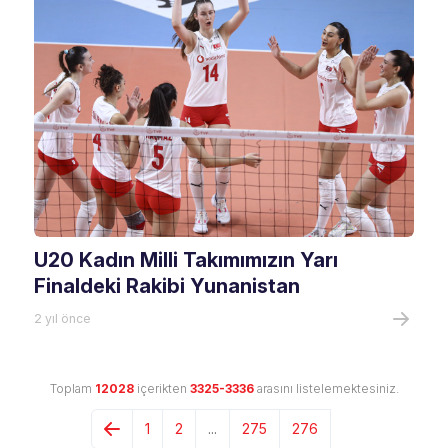
U20 Kadın Milli Takımımızın Yarı
Finaldeki Rakibi Yunanistan
2 yıl önce
Toplam
12028
içerikten
3325-3336
arasını listelemektesiniz.
1
2
...
275
276