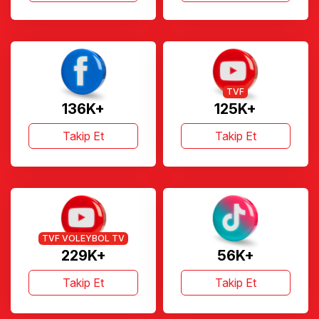
TVF
136K+
125K+
Takip Et
Takip Et
TVF VOLEYBOL TV
229K+
56K+
Takip Et
Takip Et