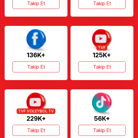
Takip Et
Takip Et
TVF
136K+
125K+
Takip Et
Takip Et
TVF VOLEYBOL TV
229K+
56K+
Takip Et
Takip Et