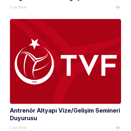
2 yıl önce
Antrenör Altyapı Vize/Gelişim Semineri
Duyurusu
2 yıl önce