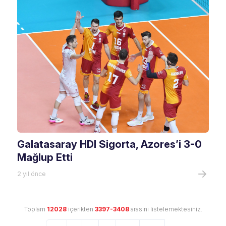
Galatasaray HDI Sigorta, Azores’i 3-0
Mağlup Etti
2 yıl önce
Toplam
12028
içerikten
3397-3408
arasını listelemektesiniz.