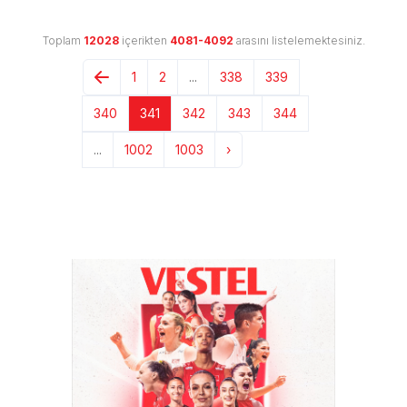
Toplam
12028
içerikten
4081-4092
arasını listelemektesiniz.
1
2
...
338
339
340
341
342
343
344
...
1002
1003
›