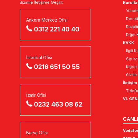
Bizimle İletişime Geçin:
Kurulla
Yöneti
Deneti
Ankara Merkez Ofisi
Disipli
0312 221 40 40
Diğer K
KVKK
İlgili 
İstanbul Ofisi
Çerez 
0216 651 50 55
Kişise
Gizlili
İletişim
Telefo
İzmir Ofisi
VI. GE
0232 463 08 62
CANLI
Vodafon
Bursa Ofisi