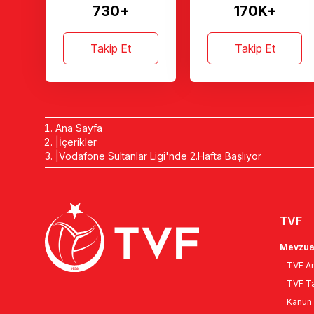
730+
170K+
Takip Et
Takip Et
Ana Sayfa
İçerikler
Vodafone Sultanlar Ligi'nde 2.Hafta Başlıyor
TVF
Mevzua
TVF An
TVF Ta
Kanun 