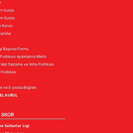
r
m Kurulu
m Kurulu
n Kurulu
urullar
Kişi Başvuru Formu
Politikası Aydınlatma Metni
l Veri Saklama ve İmha Politikası
k Politikası
n ve E-posta Bilgileri
NEL KURUL
 SKOR
e Sultanlar Ligi