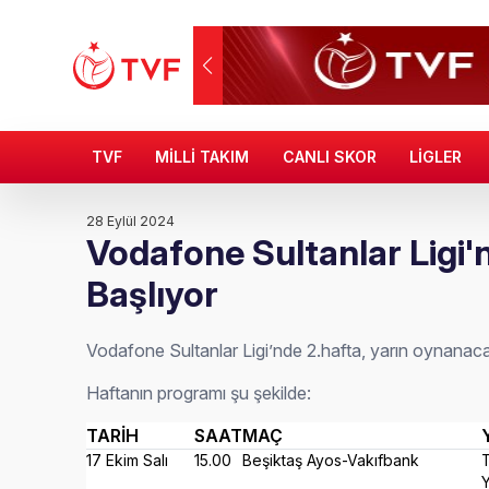
TVF
MİLLİ TAKIM
CANLI SKOR
LİGLER
28 Eylül 2024
Vodafone Sultanlar Ligi'
Başlıyor
Vodafone Sultanlar Ligi’nde 2.hafta, yarın oynanac
Haftanın programı şu şekilde:
TARİH
SAAT
MAÇ
17 Ekim Salı
15.00
Beşiktaş Ayos-Vakıfbank
Y