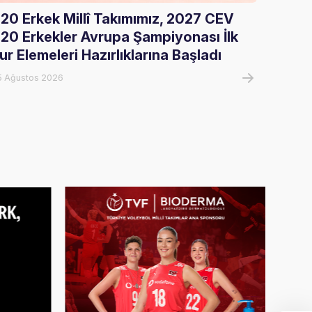
20 Erkek Millî Takımımız, 2027 CEV
Gloria
20 Erkekler Avrupa Şampiyonası İlk
Ağırla
ur Elemeleri Hazırlıklarına Başladı
05 Ağust
5 Ağustos 2026