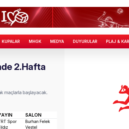
KUPALAR
MHGK
MEDYA
DUYURULAR
PLAJ & KA
nde 2.Hafta
ak maçlarla başlayacak.
YAYIN
SALON
TRT Spor
Burhan Felek
ıldız
Vestel