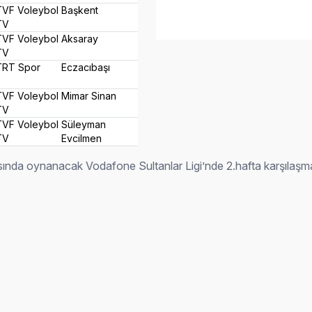
TVF Voleybol
Başkent
TV
TVF Voleybol
Aksaray
TV
TRT Spor
Eczacıbaşı
TVF Voleybol
Mimar Sinan
TV
TVF Voleybol
Süleyman
TV
Evcilmen
arasında oynanacak Vodafone Sultanlar Ligi’nde 2.hafta karşılaş