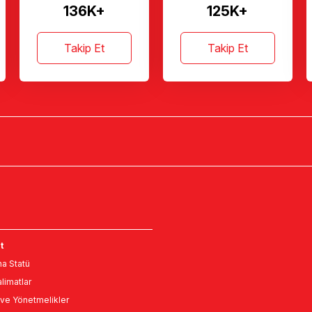
136K+
125K+
Takip Et
Takip Et
t
a Statü
limatlar
ve Yönetmelikler