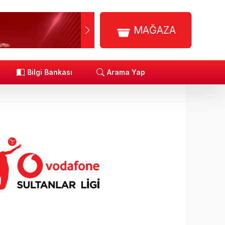
MAĞAZA
R
Bilgi Bankası
Arama Yap