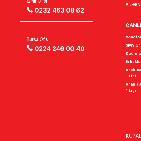
İzmir Ofisi
VI. GE
0232 463 08 62
CANLI
Vodafon
Bursa Ofisi
SMS Gru
0224 246 00 40
Kadınla
Erkekle
Arabica
1.Ligi
Arabica
1.Ligi
KUPA