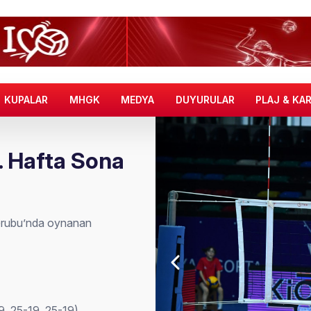
KUPALAR
MHGK
MEDYA
DUYURULAR
PLAJ & KA
2. Hafta Sona
B Grubu’nda oynanan
9, 25-19, 25-19)