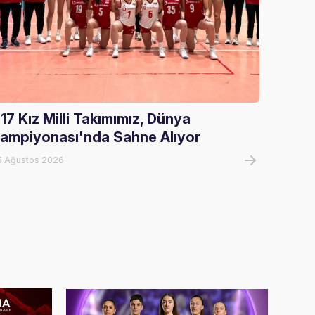
17 Kız Milli Takımımız, Dünya
Gloria
ampiyonası'nda Sahne Alıyor
Ağırla
5 Ağustos 2026
05 Ağust