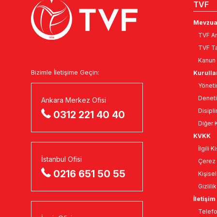
TVF
Mevzua
TVF An
TVF Ta
Kanun 
Bizimle İletişime Geçin:
Kurulla
Yöneti
Deneti
Ankara Merkez Ofisi
Disipli
0312 221 40 40
Diğer K
KVKK
İlgili 
İstanbul Ofisi
Çerez 
0216 651 50 55
Kişise
Gizlili
İletişim
Telefo