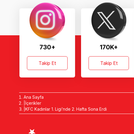
730+
170K+
Takip Et
Takip Et
Ana Sayfa
İçerikler
KFC Kadınlar 1. Ligi’nde 2. Hafta Sona Erdi