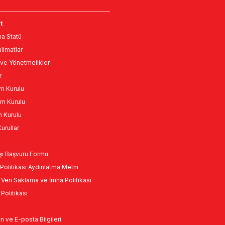
t
a Statü
limatlar
ve Yönetmelikler
r
m Kurulu
m Kurulu
n Kurulu
urullar
Kişi Başvuru Formu
Politikası Aydınlatma Metni
l Veri Saklama ve İmha Politikası
k Politikası
n ve E-posta Bilgileri