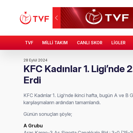
TVF
MİLLİ TAKIM
CANLI SKOR
LİGLER
28 Eylül 2024
KFC Kadınlar 1. Ligi’nde 
Erdi
KFC Kadınlar 1. Ligi’nde ikinci hafta, bugün A ve 
karşılaşmaların ardından tamamlandı.
Günün sonuçları şöyle;
A Grubu
Aras Kargo-3 As Sigorta Çanakkale Bld.: 3-0 (25-1