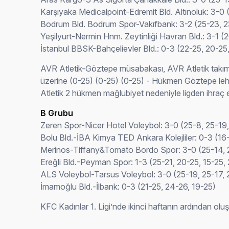
Karşıyaka Medicalpoint-Edremit Bld. Altınoluk: 3-0 
Bodrum Bld. Bodrum Spor-Vakıfbank: 3-2 (25-23, 23
Yeşilyurt-Nermin Hnm. Zeytinliği Havran Bld.: 3-1 (
İstanbul BBSK-Bahçelievler Bld.: 0-3 (22-25, 20-25
AVR Atletik-Göztepe müsabakası, AVR Atletik takı
üzerine (0-25) (0-25) (0-25) - Hükmen Göztepe lehin
Atletik 2 hükmen mağlubiyet nedeniyle ligden ihraç ed
B Grubu
Zeren Spor-Nicer Hotel Voleybol: 3-0 (25-8, 25-19
Bolu Bld.-İBA Kimya TED Ankara Kolejliler: 0-3 (16
Merinos-Tiffany&Tomato Bordo Spor: 3-0 (25-14, 
Ereğli Bld.-Peyman Spor: 1-3 (25-21, 20-25, 15-25,
ALS Voleybol-Tarsus Voleybol: 3-0 (25-19, 25-17, 
İmamoğlu Bld.-İlbank: 0-3 (21-25, 24-26, 19-25)
KFC Kadınlar 1. Ligi’nde ikinci haftanın ardından ol