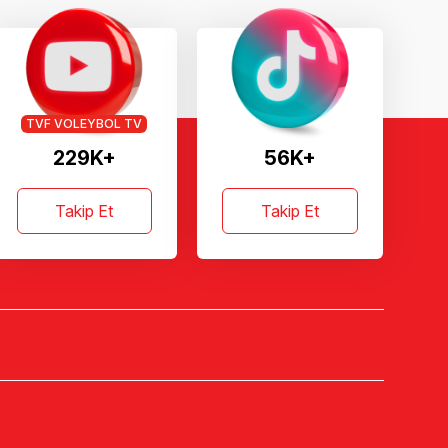
TVF VOLEYBOL TV
229K+
56K+
Takip Et
Takip Et