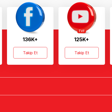
TVF
136K+
125K+
Takip Et
Takip Et