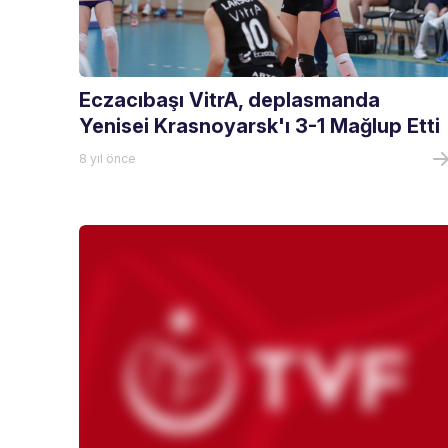
Eczacıbaşı VitrA, deplasmanda
Yenisei Krasnoyarsk'ı 3-1 Mağlup Etti
8 yıl önce