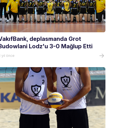
VakıfBank, deplasmanda Grot
Budowlani Lodz'u 3-0 Mağlup Etti
 yıl önce