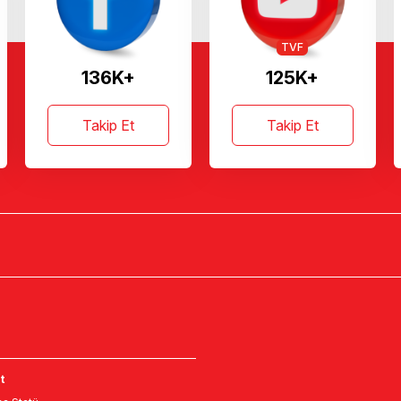
TVF
136K+
125K+
Takip Et
Takip Et
t