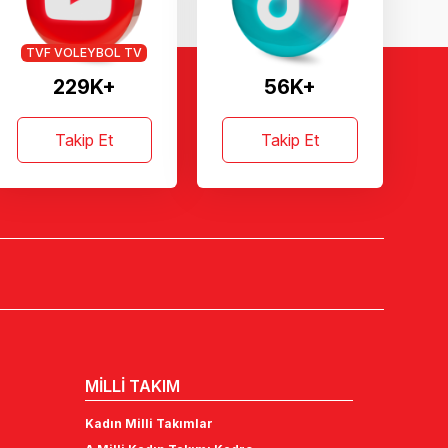
TVF VOLEYBOL TV
229K+
56K+
Takip Et
Takip Et
MİLLİ TAKIM
Kadın Milli Takımlar