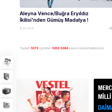
Aleyna Vence/Buğra Eryıldız
İkilisi'nden Gümüş Madalya !
8 yıl önce
Toplam
5373
içerikten
5353-5364
arasını listelemektesiniz.