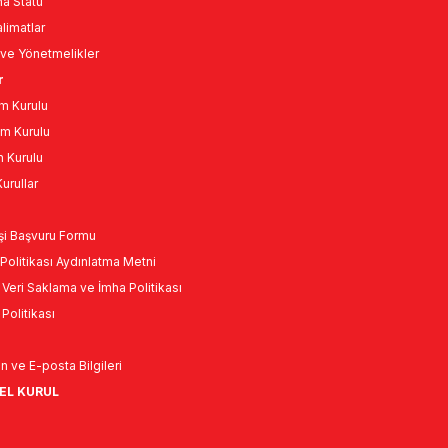
a Statü
limatlar
ve Yönetmelikler
r
m Kurulu
m Kurulu
n Kurulu
urullar
Kişi Başvuru Formu
Politikası Aydınlatma Metni
l Veri Saklama ve İmha Politikası
k Politikası
n ve E-posta Bilgileri
NEL KURUL