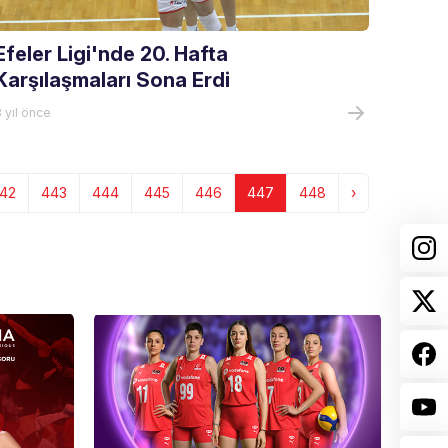
Efeler Ligi'nde 20. Hafta
Karşılaşmaları Sona Erdi
 yıl önce
42
443
444
445
446
447
448
›