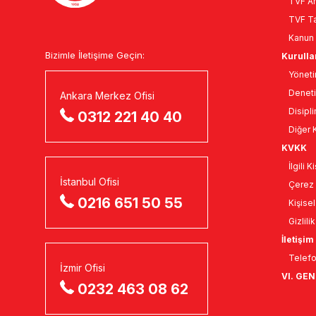
TVF An
TVF Ta
Kanun 
Bizimle İletişime Geçin:
Kurulla
Yöneti
Deneti
Ankara Merkez Ofisi
Disipli
0312 221 40 40
Diğer K
KVKK
İlgili 
İstanbul Ofisi
Çerez 
0216 651 50 55
Kişise
Gizlili
İletişim
Telefo
İzmir Ofisi
VI. GE
0232 463 08 62