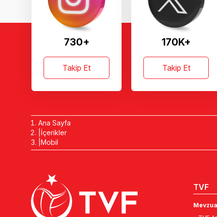
730+
170K+
Takip Et
Takip Et
Ana Sayfa
İçerikler
Mobil
TVF
Mevzua