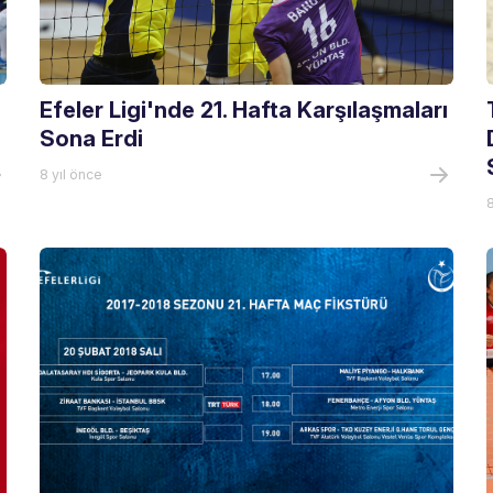
Efeler Ligi'nde 21. Hafta Karşılaşmaları
Sona Erdi
8 yıl önce
8