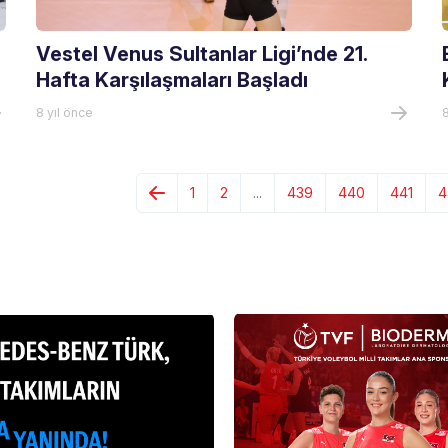
Vestel Venus Sultanlar Ligi’nde 21.
Hafta Karşılaşmaları Başladı
8 yıl önce
8
1
2
...
439
440
441
4