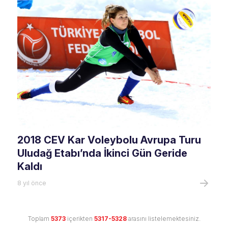
2018 CEV Kar Voleybolu Avrupa Turu
Uludağ Etabı’nda İkinci Gün Geride
Kaldı
8 yıl önce
Toplam
5373
içerikten
5317-5328
arasını listelemektesiniz.