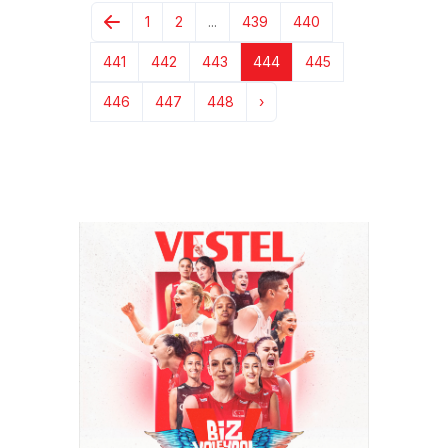
1
2
...
439
440
441
442
443
444
445
446
447
448
›