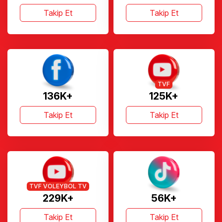
Takip Et
Takip Et
TVF
136K+
125K+
Takip Et
Takip Et
TVF VOLEYBOL TV
229K+
56K+
Takip Et
Takip Et