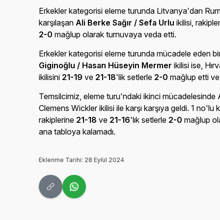
Erkekler kategorisi eleme turunda Litvanya'dan Rumse
karşılaşan
Ali Berke Sağır / Sefa Urlu
ikilisi, rakipl
2-0
mağlup olarak turnuvaya veda etti.
Erkekler kategorisi eleme turunda mücadele eden bir
Giginoğlu / Hasan Hüseyin Mermer
ikilisi ise, Hı
ikilisini
21-19
ve
21-18
'lik setlerle
2-0
mağlup etti ve 
Temsilcimiz, eleme turu'ndaki ikinci mücadelesinde
Clemens Wickler ikilisi ile karşı karşıya geldi. 1 no
rakiplerine
21-18
ve
21-16
'lık setlerle
2-0
mağlup ola
ana tabloya kalamadı.
Eklenme Tarihi: 28 Eylül 2024