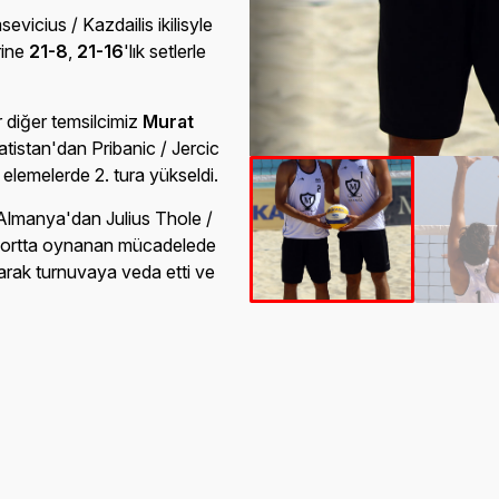
vicius / Kazdailis ikilisyle
erine
21-8
,
21-16
'lık setlerle
 diğer temsilcimiz
Murat
rvatistan'dan Pribanic / Jercic
elemelerde 2. tura yükseldi.
 Almanya'dan Julius Thole /
'lu kortta oynanan mücadelede
rak turnuvaya veda etti ve