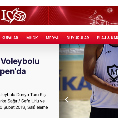
KUPALAR
MHGK
MEDYA
DUYURULAR
PLAJ & KA
j Voleybolu
Open'da
Voleybolu Dünya Turu Kiş
rke Sağır / Sefa Urlu ve
0 Şubat 2018, Salı) eleme