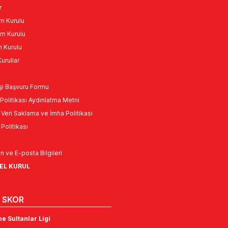
r
m Kurulu
m Kurulu
n Kurulu
urullar
Kişi Başvuru Formu
Politikası Aydınlatma Metni
l Veri Saklama ve İmha Politikası
k Politikası
n ve E-posta Bilgileri
NEL KURUL
 SKOR
e Sultanlar Ligi