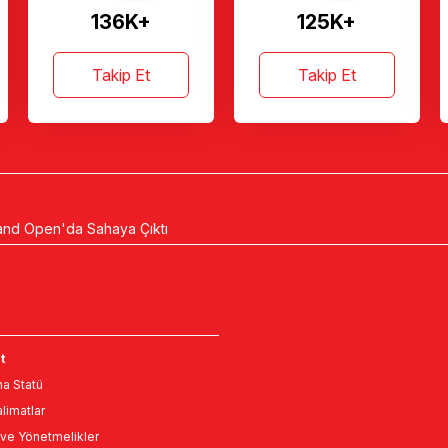
136K+
125K+
Takip Et
Takip Et
sland Open'da Sahaya Çıktı
t
a Statü
limatlar
ve Yönetmelikler