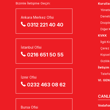
Bizimle İletişime Geçin:
Kurulla
Yöneti
Deneti
Ankara Merkez Ofisi
Disipli
0312 221 40 40
Diğer K
KVKK
İlgili 
İstanbul Ofisi
Çerez 
0216 651 50 55
Kişise
Gizlili
İletişim
Telefo
İzmir Ofisi
VI. GE
0232 463 08 62
CANLI
Vodafon
Bursa Ofisi