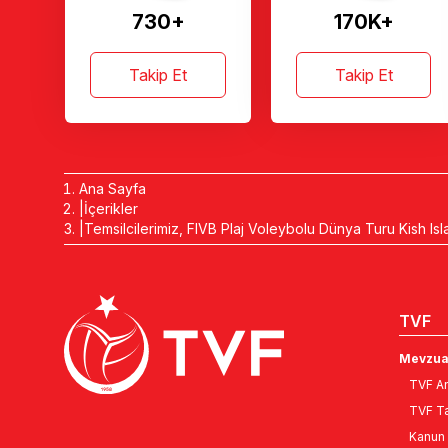
730+
170K+
Takip Et
Takip Et
Ana Sayfa
İçerikler
Temsilcilerimiz, FIVB Plaj Voleybolu Dünya Turu Kish I
TVF
Mevzua
TVF An
TVF Ta
Kanun 