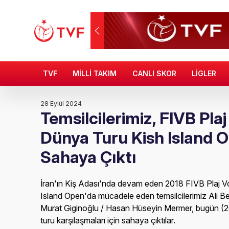
TVF
MİLLİ TAKIM
CANLI SKOR
LİGLER
28 Eylül 2024
Temsilcilerimiz, FIVB Pla
Dünya Turu Kish Island 
Sahaya Çıktı
İran'ın Kiş Adası'nda devam eden 2018 FIVB Plaj 
Island Open'da mücadele eden temsilcilerimiz Ali Be
Murat Giginoğlu / Hasan Hüseyin Mermer, bugün (2
turu karşılaşmaları için sahaya çıktılar.