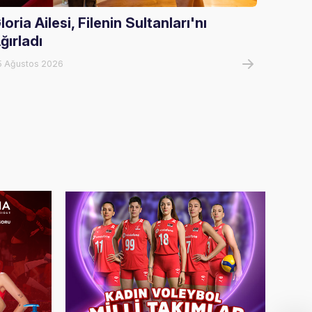
loria Ailesi, Filenin Sultanları'nı
FIVB 
ğırladı
Alany
5 Ağustos 2026
05 Ağust