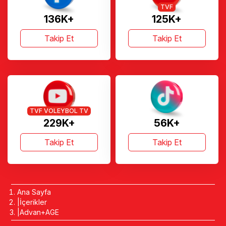
TVF
136K+
125K+
Takip Et
Takip Et
TVF VOLEYBOL TV
229K+
56K+
Takip Et
Takip Et
Ana Sayfa
İçerikler
Advan+AGE