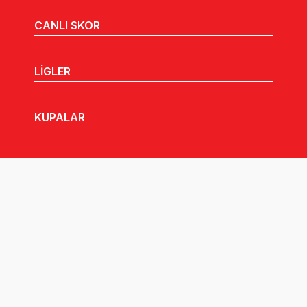
CANLI SKOR
LİGLER
KUPALAR
MHGK
MEDYA
DUYURULAR
Göz Atabileceğiniz Diğer Linkler: