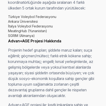
koordinatörlüğünde aşağıda sıralanan 4 farklı
ülkeden 5 ortak kurum tarafından yürütülecek:
Türkiye Voleybol Federasyonu
Ankara Üniversitesi
İtalya Voleybol Federasyonu
MeatingHub (Yunanistan)
SGRIM (Almanya)
Advan+AGE Projesi Hakkında
Projenin hedef grupları; şiddete maruz kalan; suça
eğilimli; göçmen/mülteci; farklı etnik kökene sahip;
korunmaya muhtaç; engelli; kırsal yerleşimlerde, az
gelişmiş bölgelerde veya yoksul kentsel alanlarda
yaşayan; siyasi şiddetin ortasında büyüyen; ve çok
düşük sosyo-ekonomik koşullara sahip gençler gibi
topluma uyum sağlamakta zorlanan çeşitli
dezavantaj gruplarına dahil gençler ile nispeten
avantajlı akranlarından oluşacaktır.
Advan+AGE projesi ile; kısıtlı imkanlara sahip ve