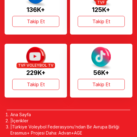
TVF
136K+
125K+
Takip Et
Takip Et
TVF VOLEYBOL TV
229K+
56K+
Takip Et
Takip Et
Ana Sayfa
İçerikler
Türkiye Voleybol Federasyonu’ndan Bir Avrupa Birliği
Erasmus+ Projesi Daha: Advan+AGE