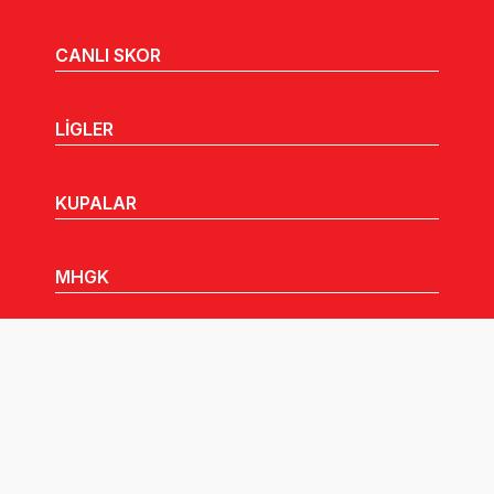
CANLI SKOR
LİGLER
KUPALAR
MHGK
MEDYA
DUYURULAR
Göz Atabileceğiniz Diğer Linkler: