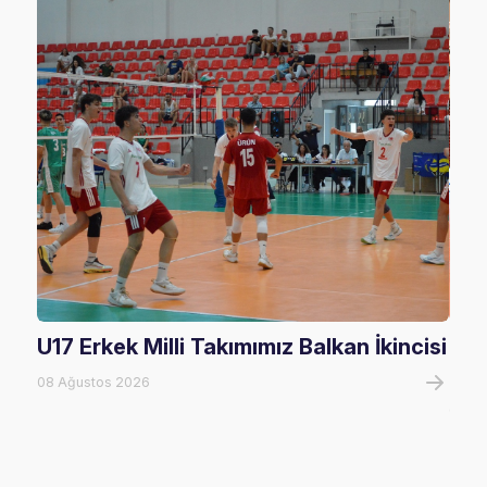
U17 Erkek Milli Takımımız Balkan İkincisi
U17
Mağ
08 Ağustos 2026
08 A