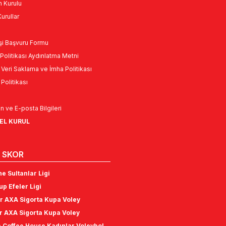
n Kurulu
urullar
Kişi Başvuru Formu
Politikası Aydınlatma Metni
l Veri Saklama ve İmha Politikası
k Politikası
n ve E-posta Bilgileri
NEL KURUL
 SKOR
e Sultanlar Ligi
p Efeler Ligi
r AXA Sigorta Kupa Voley
r AXA Sigorta Kupa Voley
 Coffee House Kadınlar Voleybol