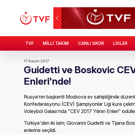
TVF
MİLLİ TAKIM
CANLI SKOR
LİGLER
17 Kasım 2017
Guidetti ve Boskovic CEV
Enleri'nde!
Rusya’nın başkenti Moskova ev sahipliğinde düzen
Konfederasyonu (CEV) Şampiyonlar Ligi kura çeki
Voleybol Galası’nda "CEV 2017 Yılının Enleri" ödülleri
Türkiye'den iki isim; Giovanni Guidetti ve Tijana Bo
enlerine seçildi.