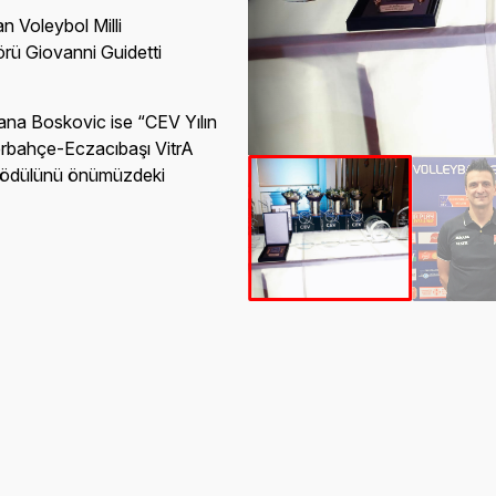
n Voleybol Milli
örü Giovanni Guidetti
ana Boskovic ise “CEV Yılın
erbahçe-Eczacıbaşı VitrA
, ödülünü önümüzdeki