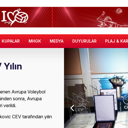
KUPALAR
MHGK
MEDYA
DUYURULAR
PLAJ & KA
 Yılın
lenen Avrupa Voleybol
minden sonra, Avrupa
 verildi.
skovic CEV tarafından yılın