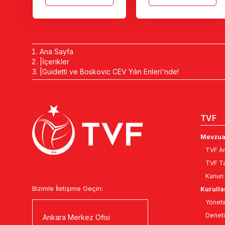
Ana Sayfa
İçerikler
Guidetti ve Boskovic CEV Yılın Enleri'nde!
TVF
Mevzua
TVF An
TVF Ta
Kanun 
Bizimle İletişime Geçin:
Kurulla
Yöneti
Deneti
Ankara Merkez Ofisi