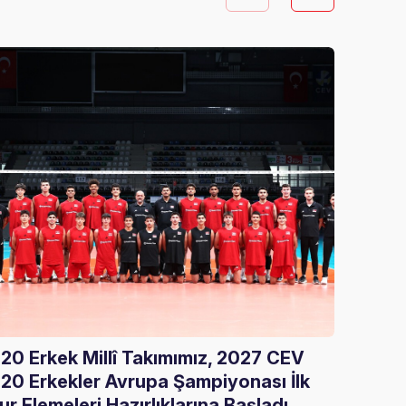
20 Erkek Millî Takımımız, 2027 CEV
Gloria
20 Erkekler Avrupa Şampiyonası İlk
Ağırla
ur Elemeleri Hazırlıklarına Başladı