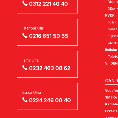
Disipli
0312 221 40 40
Diğer K
KVKK
İlgili 
İstanbul Ofisi
Çerez 
0216 651 50 55
Kişise
Gizlili
İletişim
Telefo
İzmir Ofisi
VI. GE
0232 463 08 62
CANLI
Vodafon
Bursa Ofisi
SMS Gru
0224 246 00 40
Kadınla
Erkekle
Arabica