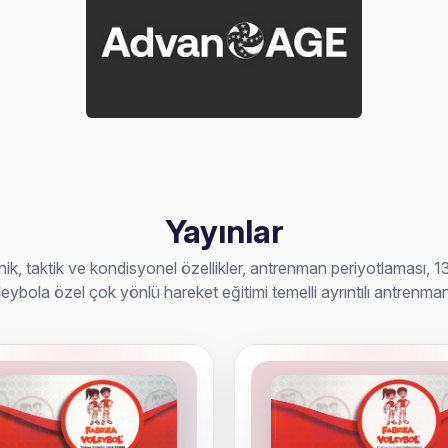
Yayınlar
, taktik ve kondisyonel özellikler, antrenman periyotlaması, 13-1
leybola özel çok yönlü hareket eğitimi temelli ayrıntılı antrenman 