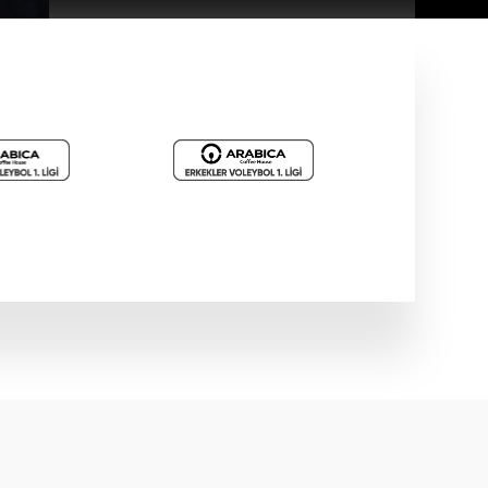
Haber
Gloria Ailesi, Filenin
Sultanları'nı Ağırladı
Haber
Filenin Sultanları, Fransa ile
Hazırlık Maçı Oynadı
Haber
U17 Kız Milli Takımımız, ABD'ye
3-0 Mağlup Oldu