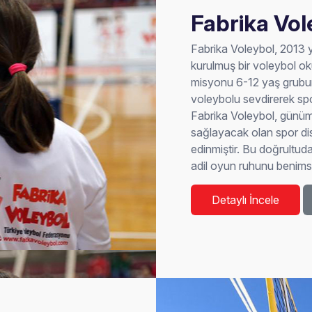
Fabrika Vol
Fabrika Voleybol, 2013 
kurulmuş bir voleybol o
misyonu 6-12 yaş grubun
voleybolu sevdirerek spor
Fabrika Voleybol, günüm
sağlayacak olan spor disi
edinmiştir. Bu doğrultu
adil oyun ruhunu benimse
Detaylı İncele