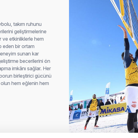
ybolu, takım ruhunu
ilerini geliştirmelerine
 ve etkinliklerle hem
p eden bir ortam
 deneyim sunan kar
eliştirme becerilerini ön
yapma imkânı sağlar. Her
porun birleştirici gücünü
ı olun hem eğlenin hem