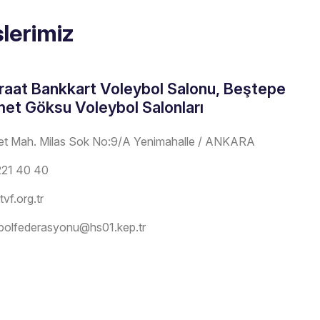
slerimiz
raat Bankkart Voleybol Salonu, Beştepe
et Göksu Voleybol Salonları
et Mah. Milas Sok No:9/A Yenimahalle / ANKARA
221 40 40
vf.org.tr
bolfederasyonu@hs01.kep.tr