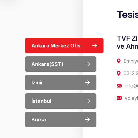
Tesi
TVF Zi
ve Ahm
Ankara Merkez Ofis
Emniy
Ankara(SST)
0312 
İzmir
info@t
voley
İstanbul
Bursa