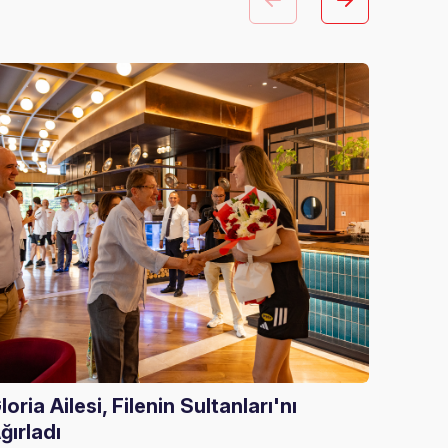
loria Ailesi, Filenin Sultanları'nı
FIVB 
ğırladı
Alany