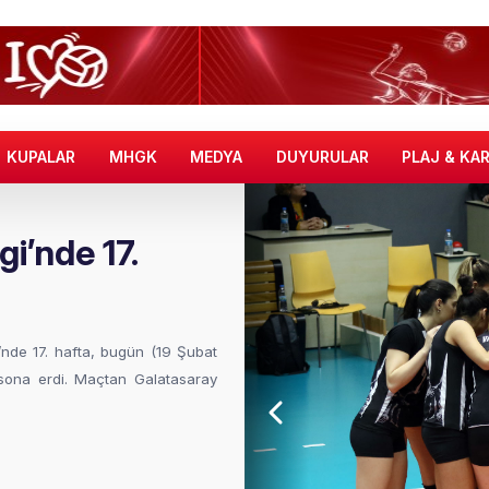
KUPALAR
MHGK
MEDYA
DUYURULAR
PLAJ & KA
i’nde 17.
’nde 17. hafta, bugün (19 Şubat
 sona erdi. Maçtan Galatasaray