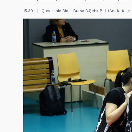
15.30 | Çanakkale Bld. - Bursa B.Şehir Bld. (Anafartalar