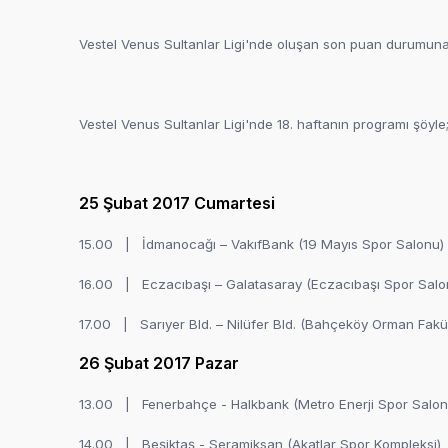
Vestel Venus Sultanlar Ligi'nde oluşan son puan durumun
Vestel Venus Sultanlar Ligi'nde 18. haftanın programı şöyle
25 Şubat 2017 Cumartesi
15.00 | İdmanocağı – VakıfBank (19 Mayıs Spor Salonu)
16.00 | Eczacıbaşı – Galatasaray (Eczacıbaşı Spor Sal
17.00 | Sarıyer Bld. – Nilüfer Bld. (Bahçeköy Orman F
26 Şubat 2017 Pazar
13.00 | Fenerbahçe - Halkbank (Metro Enerji Spor Salo
14.00 | Beşiktaş - Seramiksan (Akatlar Spor Kompleksi)