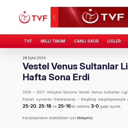
TVF
MİLLİ TAKIM
CANLI SKOR
LİGLER
28 Eylül 2024
Vestel Venus Sultanlar Lig
Hafta Sona Erdi
2016 – 2017 Voleybol Sezonu Vestel Venus Sultanlar Ligi
Pazar) oynanan Galatasaray – Beşiktaş karşılaşmasıyla
25-20
25-18
25-16
3-0
,
ve
’lık setlerle
galip ayrıldı.
Karşılaşmanın istatistikleri için
tıklayınız
.