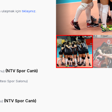
a ulaşmak için
tıklayınız
.
;
(NTV Spor Canlı)
onu)
akültesi Spor Salonu)
(NTV Spor Canlı)
nu)