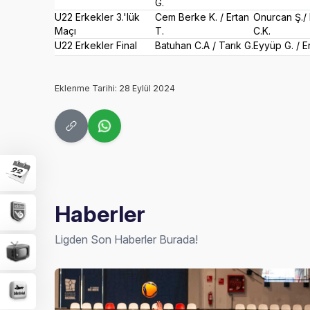
G.
U22 Erkekler 3.'lük
Cem Berke K. / Ertan
Onurcan Ş./ 
Maçı
T.
C.K.
U22 Erkekler Final
Batuhan C.A / Tarık G.
Eyyüp G. / E
Eklenme Tarihi: 28 Eylül 2024
Haberler
Ligden Son Haberler Burada!