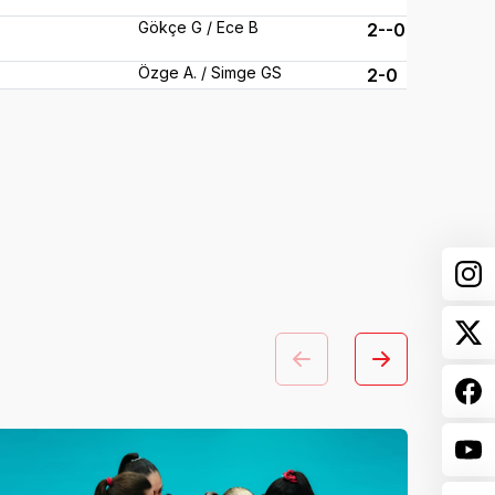
Gökçe G / Ece B
2--0
Özge A. / Simge GS
2-0