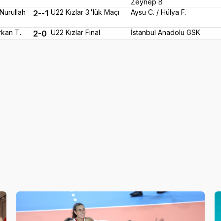
Zeynep B
Nurullah
U22 Kızlar 3.'lük Maçı
Aysu C. / Hülya F.
2--1
rkan T.
U22 Kızlar Final
İstanbul Anadolu GSK
2-0