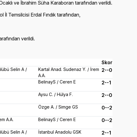
aklı ve İbrahim Süha Karaboran tarafından verildi.
l Temsilcisi Erdal Fındık tarafından,
rafından verildi.
Skor
übü Selin A /
Kartal Anad. Sudenaz Y. / İrem
2--0
A.A.
BelinayS / Ceren E
2--1
Aysu C. / Hülya F.
2--0
Özge A. / Simge GS
0--2
em A.A.
BelinayS / Ceren E
0--2
übü Selin A /
İstanbul Anadolu GSK
2--1