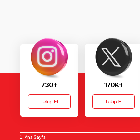
730+
170K+
Takip Et
Takip Et
Ana Sayfa