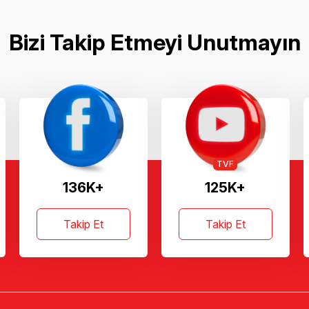
Bizi Takip Etmeyi Unutmayın
TVF
136K+
125K+
Takip Et
Takip Et