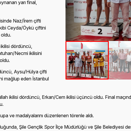
ynanan yarı final,
inde Naz/İrem çifti
ibi Ceyda/Öykü çiftini
 oldu.
kilisi dördüncü,
tuhan/Necmi ikilisini
oldu.
üncü, Aysu/Hülya çifti
ini mağlup eden İstanbul
h ikilisi dördüncü, Erkan/Cem ikilisi üçüncü oldu. Final maçında
u.
kupa ve madalyalarını düzenlenen törenle aldı.
uğunda, Şile Gençlik Spor İlçe Müdürlüğü ve Şile Belediyesi de