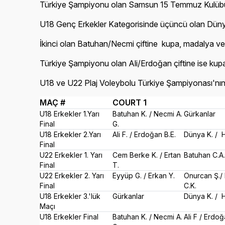
Türkiye Şampiyonu olan Samsun 15 Temmuz Kulübü’nde
U18 Genç Erkekler Kategorisinde üçüncü olan Dünya/H
İkinci olan Batuhan/Necmi çiftine kupa, madalya ve 
Türkiye Şampiyonu olan Ali/Erdoğan çiftine ise kupa
U18 ve U22 Plaj Voleybolu Türkiye Şampiyonası'nı
MAÇ #
COURT 1
U18 Erkekler 1.Yarı
Batuhan K. / Necmi A.
Gürkanlar
Final
G.
U18 Erkekler 2.Yarı
Ali F. / Erdoğan B.E.
Dünya K. / H
Final
U22 Erkekler 1. Yarı
Cem Berke K. / Ertan
Batuhan C.A.
Final
T.
U22 Erkekler 2. Yarı
Eyyüp G. / Erkan Y.
Onurcan Ş./ 
Final
C.K.
U18 Erkekler 3.'lük
Gürkanlar
Dünya K. / H
Maçı
U18 Erkekler Final
Batuhan K. / Necmi A.
Ali F / Erdoğ