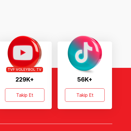
TVF VOLEYBOL TV
229K+
56K+
Takip Et
Takip Et