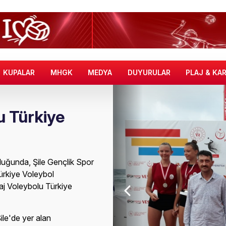
KUPALAR
MHGK
MEDYA
DUYURULAR
PLAJ & KA
u Türkiye
luğunda, Şile Gençlik Spor
Türkiye Voleybol
j Voleybolu Türkiye
le'de yer alan