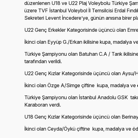
düzenlenen U18 ve U22 Plaj Voleybolu Türkiye Şamp
üzere TVF İstanbul Voleybol İl Temsilcisi Erdal Fınd
Sekreteri Levent İncedere’ye, günün anısına birer pla
U22 Genç Erkekler Kategorisinde üçüncü olan Emre/Cem
İkinci olan Eyyüp G./Erkan ikilisine kupa, madalya v
Türkiye Şampiyonu olan Batuhan C.A / Tarık ikilisin
tarafından verildi.
U22 Genç Kızlar Kategorisinde üçüncü olan Aysu/Hülya
İkinci olan Özge A/Simge çiftine kupa, madalya ve ö
Türkiye Şampiyonu olan İstanbul Anadolu GSK takımı
Karaboran verdi.
U18 Genç Kızlar Kategorisinde üçüncü olan Berinay/C
İkinci olan Ceyda/Öykü çiftine kupa, madalya ve ödü