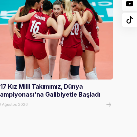
17 Kız Milli Takımımız, Dünya
U17 Er
ampiyonası'na Galibiyetle Başladı
Şampi
6 Ağustos 2026
07 Ağust