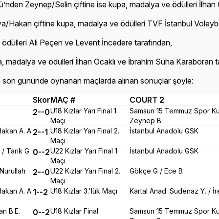
n Zeynep/Selin çiftine ise kupa, madalya ve ödülleri İlhan Oc
akan çiftine kupa, madalya ve ödülleri TVF İstanbul Voleybol İ
ödülleri Ali Peçen ve Levent İncedere tarafından,
, madalya ve ödülleri İlhan Ocaklı ve İbrahim Süha Karaboran ta
n son gününde oynanan maçlarda alınan sonuçlar şöyle:
Skor
MAÇ #
COURT 2
U18 Kızlar Yarı Final 1.
Samsun 15 Temmuz Spor Kul
2--0
Maçı
Zeynep B
akan A. A.
U18 Kızlar Yarı Final 2.
İstanbul Anadolu GSK
2--1
Maçı
 / Tarık G.
U22 Kızlar Yarı Final 1.
İstanbul Anadolu GSK
0--2
Maçı
Nurullah
U22 Kızlar Yarı Final 2.
Gökçe G / Ece B
2--0
Maçı
akan A. A.
U18 Kızlar 3.'lük Maçı
Kartal Anad. Sudenaz Y. / İr
1--2
an B.E.
U18 Kızlar Final
Samsun 15 Temmuz Spor Kul
0--2