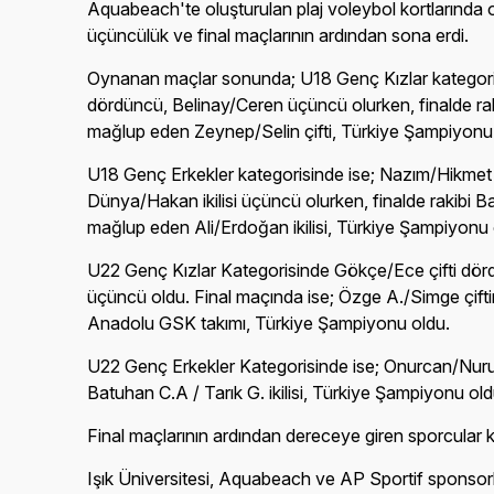
Aquabeach'te oluşturulan plaj voleybol kortlarında o
üçüncülük ve final maçlarının ardından sona erdi.
Oynanan maçlar sonunda; U18 Genç Kızlar kategoris
dördüncü, Belinay/Ceren üçüncü olurken, finalde rak
mağlup eden Zeynep/Selin çifti, Türkiye Şampiyonu
U18 Genç Erkekler kategorisinde ise; Nazım/Hikmet i
Dünya/Hakan ikilisi üçüncü olurken, finalde rakibi Ba
mağlup eden Ali/Erdoğan ikilisi, Türkiye Şampiyonu 
U22 Genç Kızlar Kategorisinde Gökçe/Ece çifti dörd
üçüncü oldu. Final maçında ise; Özge A./Simge çift
Anadolu GSK takımı, Türkiye Şampiyonu oldu.
U22 Genç Erkekler Kategorisinde ise; Onurcan/Nurulla
Batuhan C.A / Tarık G. ikilisi, Türkiye Şampiyonu old
Final maçlarının ardından dereceye giren sporcular 
Işık Üniversitesi, Aquabeach ve AP Sportif sponsorl