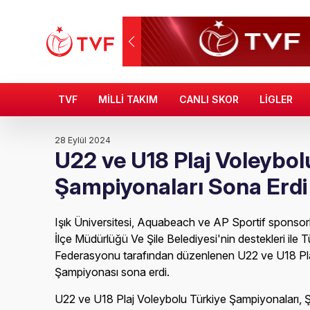
TVF
MİLLİ TAKIM
CANLI SKOR
LİGLER
28 Eylül 2024
U22 ve U18 Plaj Voleybol
Şampiyonaları Sona Erdi
Işık Üniversitesi, Aquabeach ve AP Sportif sponsor
İlçe Müdürlüğü Ve Şile Belediyesi'nin destekleri ile 
Federasyonu tarafından düzenlenen U22 ve U18 Pla
Şampiyonası sona erdi.
U22 ve U18 Plaj Voleybolu Türkiye Şampiyonaları, Şi