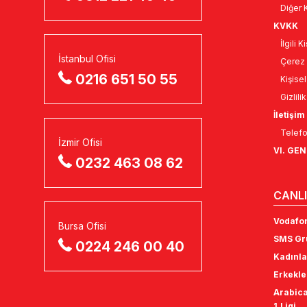
Diğer K
KVKK
İlgili 
İstanbul Ofisi
Çerez 
0216 651 50 55
Kişise
Gizlili
İletişim
Telefo
İzmir Ofisi
VI. GE
0232 463 08 62
CANLI
Vodafon
Bursa Ofisi
SMS Gru
0224 246 00 40
Kadınla
Erkekle
Arabica
1.Ligi