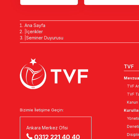
Ana Sayfa
İçerikler
Seminer Duyurusu
TVF
Mevzua
TVF An
TVF Ta
Kanun 
Bizimle İletişime Geçin:
Kurulla
Yöneti
Deneti
Ankara Merkez Ofisi
Disipli
0312 221 40 40