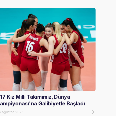
17 Kız Milli Takımımız, Dünya
U17 Er
ampiyonası'na Galibiyetle Başladı
Şampi
6 Ağustos 2026
07 Ağust