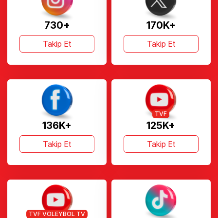
730+
170K+
Takip Et
Takip Et
TVF
136K+
125K+
Takip Et
Takip Et
TVF VOLEYBOL TV