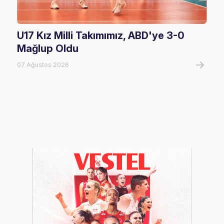
U17 Kız Milli Takımımız, ABD'ye 3-0
Fil
Mağlup Oldu
Maç
07 Ağustos 2026
07 A