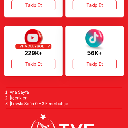
TVF VOLEYBOL TV
229K+
56K+
Takip Et
Takip Et
Ana Sayfa
İçerikler
Levski Sofia 0 – 3 Fenerbahçe