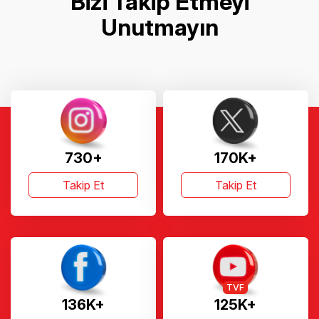
730+
170K+
Takip Et
Takip Et
TVF
136K+
125K+
Takip Et
Takip Et