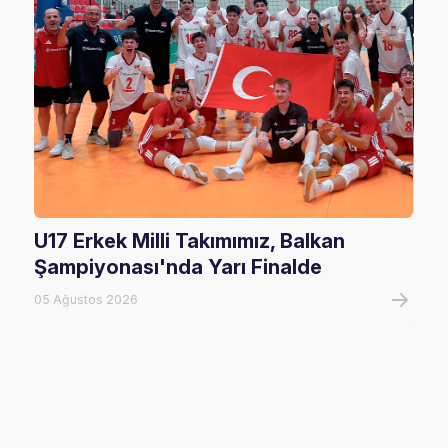
U17 Erkek Milli Takımımız, Balkan
U20
Şampiyonası'nda Yarı Finalde
U20
Tur
05 Ağustos 2026
05 A