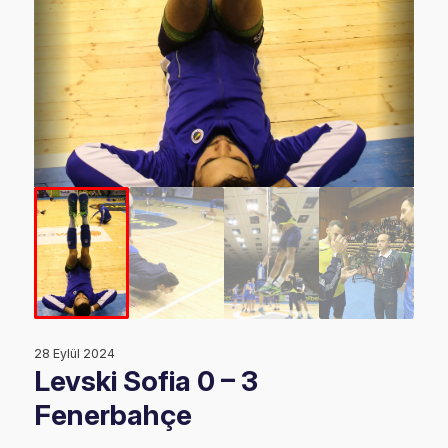
28 Eylül 2024
Levski Sofia 0 – 3
Fenerbahçe
2017 CEV Kupası erkekler kategorisindeki temsilcimiz
Fenerbahçe bugün (01 Şubat 2017 Çarşamba)