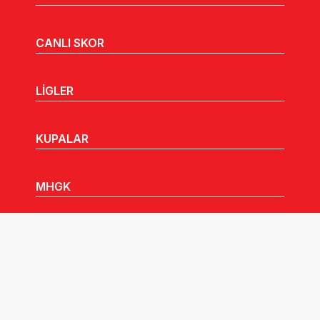
CANLI SKOR
LİGLER
KUPALAR
MHGK
MEDYA
DUYURULAR
Göz Atabileceğiniz Diğer Linkler: