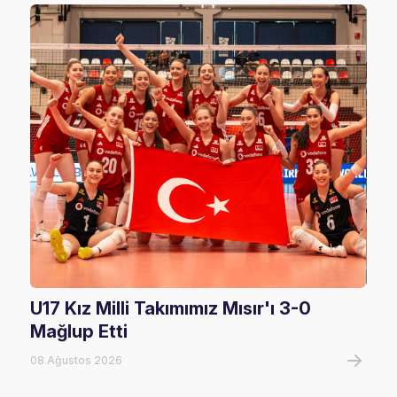
U17 Kız Milli Takımımız Mısır'ı 3-0
U17
Mağlup Etti
08 A
08 Ağustos 2026