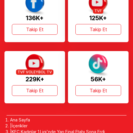
TVF
136K+
125K+
Takip Et
Takip Et
TVF VOLEYBOL TV
229K+
56K+
Takip Et
Takip Et
Ana Sayfa
İçerikler
KFC Kadınlar 1.Ligi'nde Yarı Final Etabı Sona Erdi