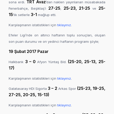
TRT Avaz
sona erdi.
’dan naklen yayınlanan müsabakada
27-25
25-23, 21-25
25-
Fenerbahçe, Beşiktaş’ı
,
ve
15
3-1
’lik setlerle
mağlup etti.
Karşılaşmanın istatistikleri için
tıklayınız
.
Efeler Ligi’nde on altıncı haftanın toplu sonuçları, oluşan
son puan durumu ve on yedinci haftanın programı şöyle;
19 Şubat 2017 Pazar
3 – 0
(25-20, 25-13, 25-
Halkbank
Afyon Yüntaş Bld.
17)
Karşılaşmanın istatistikleri için
tıklayınız
.
3 – 2
(25-23, 19-25,
Galatasaray HDI Sigorta
Arkas Spor
27-25, 20-25, 15-13)
Karşılaşmanın istatistikleri için
tıklayınız
.