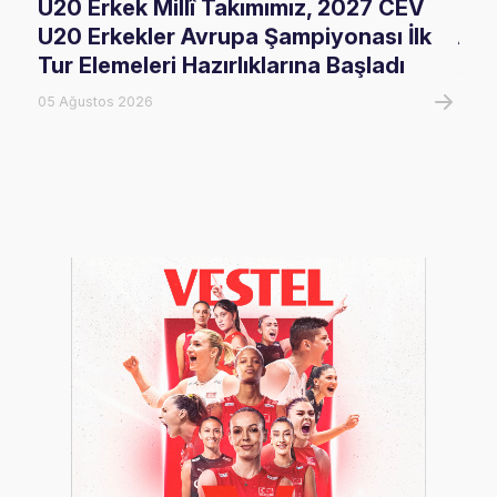
U20 Erkek Millî Takımımız, 2027 CEV
FIV
U20 Erkekler Avrupa Şampiyonası İlk
Ala
Tur Elemeleri Hazırlıklarına Başladı
05 A
05 Ağustos 2026