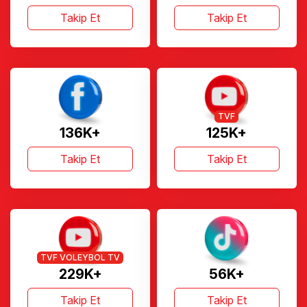
Takip Et
Takip Et
TVF
136K+
125K+
Takip Et
Takip Et
TVF VOLEYBOL TV
229K+
56K+
Takip Et
Takip Et