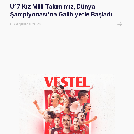
U17 Kız Milli Takımımız, Dünya
202
Şampiyonası'na Galibiyetle Başladı
Rak
06 Ağustos 2026
02 Ha