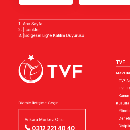
Ana Sayfa
İçerikler
Bölgesel Lig'e Katılım Duyurusu
TVF
Mevzua
TVF An
TVF Ta
Kanun 
Bizimle İletişime Geçin:
Kurulla
Yöneti
Deneti
Ankara Merkez Ofisi
Disipli
0312 221 40 40