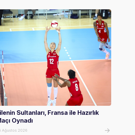
ilenin Sultanları, Fransa ile Hazırlık
U20 E
açı Oynadı
U20 E
Tur El
6 Ağustos 2026