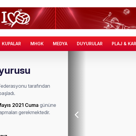
KUPALAR
MHGK
MEDYA
DUYURULAR
PLAJ & KA
uyurusu
Federasyonu tarafından
başladı.
Mayıs 2021 Cuma
gününe
pmaları gerekmektedir.