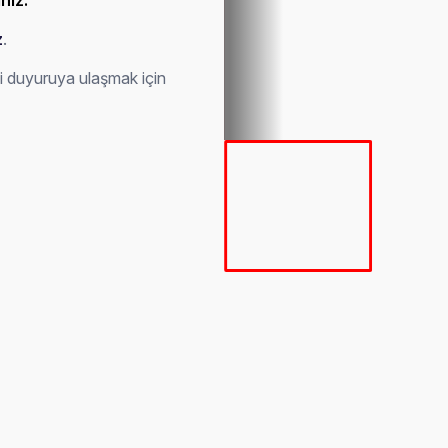
ınız.
z
.
gili duyuruya ulaşmak için