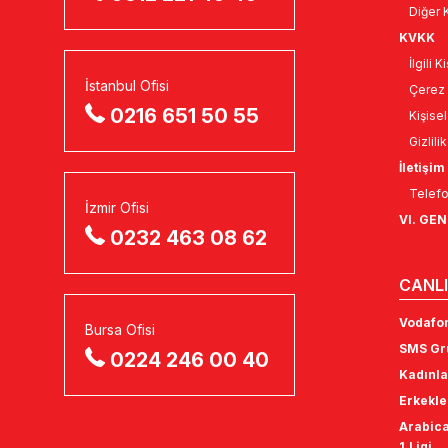
Diğer K
KVKK
İlgili 
İstanbul Ofisi
Çerez 
0216 651 50 55
Kişise
Gizlili
İletişim
Telefo
İzmir Ofisi
VI. GE
0232 463 08 62
CANLI
Vodafon
Bursa Ofisi
SMS Gru
0224 246 00 40
Kadınla
Erkekle
Arabica
1.Ligi