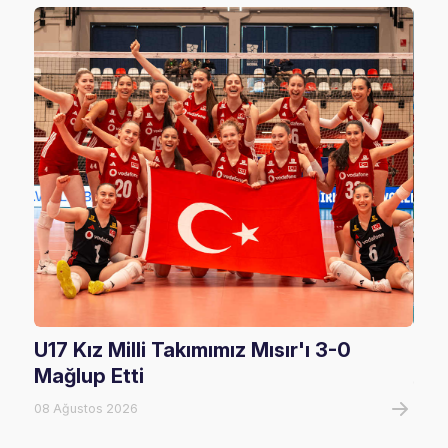
U17 Kız Milli Takımımız Mısır'ı 3-0
U17
Mağlup Etti
08 A
08 Ağustos 2026