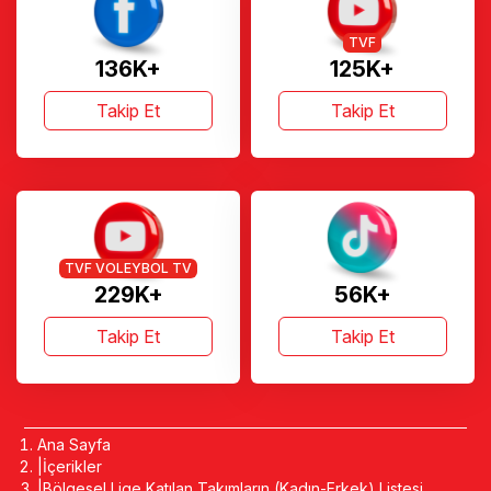
TVF
136K+
125K+
Takip Et
Takip Et
TVF VOLEYBOL TV
229K+
56K+
Takip Et
Takip Et
Ana Sayfa
İçerikler
Bölgesel Lige Katılan Takımların (Kadın-Erkek) Listesi