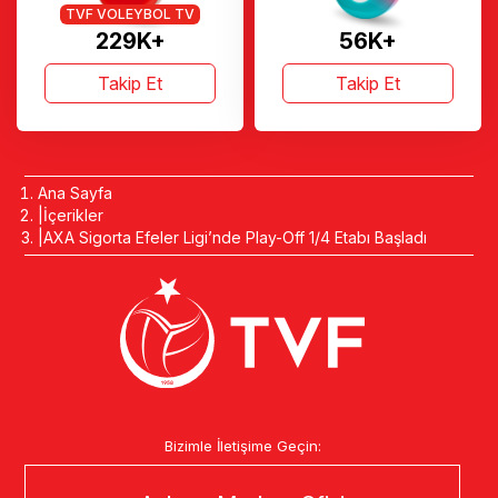
TVF VOLEYBOL TV
229K+
56K+
Takip Et
Takip Et
Ana Sayfa
İçerikler
AXA Sigorta Efeler Ligi’nde Play-Off 1/4 Etabı Başladı
Bizimle İletişime Geçin: