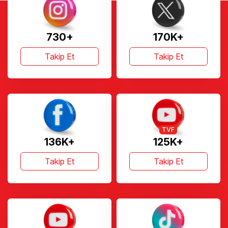
730+
170K+
Takip Et
Takip Et
TVF
136K+
125K+
Takip Et
Takip Et