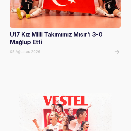
U17 Kız Milli Takımımız Mısır'ı 3-0
U17
Mağlup Etti
08 A
08 Ağustos 2026