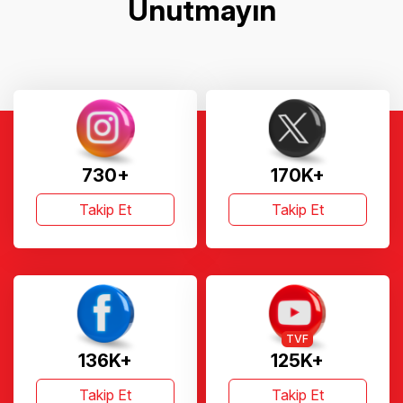
Unutmayın
730+
170K+
Takip Et
Takip Et
TVF
136K+
125K+
Takip Et
Takip Et