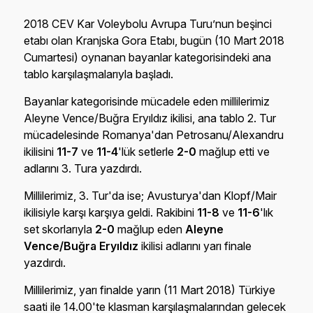
2018 CEV Kar Voleybolu Avrupa Turu’nun beşinci
etabı olan Kranjska Gora Etabı, bugün (10 Mart 2018
Cumartesi) oynanan bayanlar kategorisindeki ana
tablo karşılaşmalarıyla başladı.
Bayanlar kategorisinde mücadele eden millilerimiz
Aleyne Vence/Buğra Eryıldız ikilisi, ana tablo 2. Tur
mücadelesinde Romanya'dan Petrosanu/Alexandru
ikilisini
11-7
ve
11-4
'lük setlerle
2-0
mağlup etti ve
adlarını 3. Tura yazdırdı.
Millilerimiz, 3. Tur'da ise; Avusturya'dan Klopf/Mair
ikilisiyle karşı karşıya geldi. Rakibini
11-8
ve
11-6
'lık
set skorlarıyla
2-0
mağlup eden
Aleyne
Vence/Buğra Eryıldız
ikilisi adlarını yarı finale
yazdırdı.
Millilerimiz, yarı finalde yarın (11 Mart 2018) Türkiye
saati ile 14.00'te klasman karşılaşmalarından gelecek