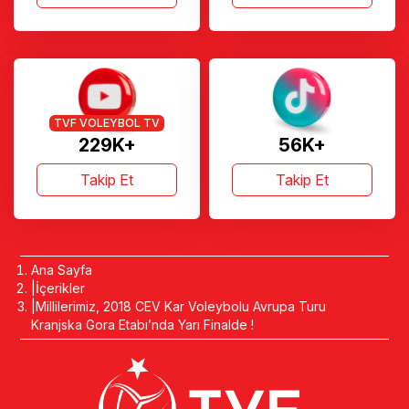
TVF VOLEYBOL TV
229K+
56K+
Takip Et
Takip Et
Ana Sayfa
İçerikler
Millilerimiz, 2018 CEV Kar Voleybolu Avrupa Turu
Kranjska Gora Etabı’nda Yarı Finalde !