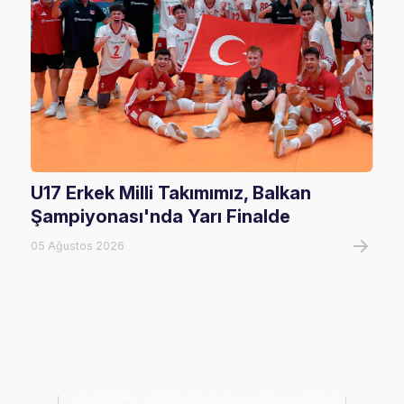
U17 Erkek Milli Takımımız, Balkan
U20
Şampiyonası'nda Yarı Finalde
U20
Tur
05 Ağustos 2026
05 A