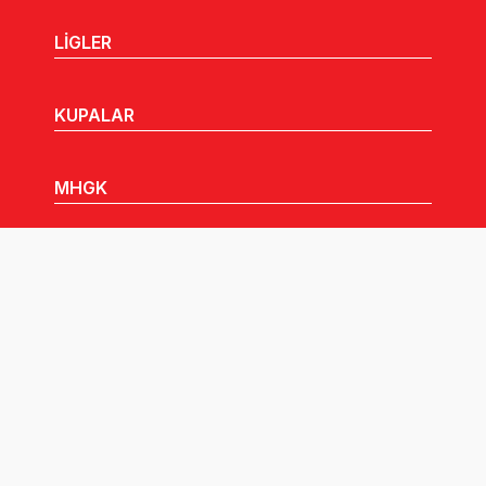
LİGLER
KUPALAR
MHGK
MEDYA
DUYURULAR
Göz Atabileceğiniz Diğer Linkler: