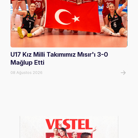
U17 Kız Milli Takımımız Mısır'ı 3-0
U17
Mağlup Etti
08 A
08 Ağustos 2026