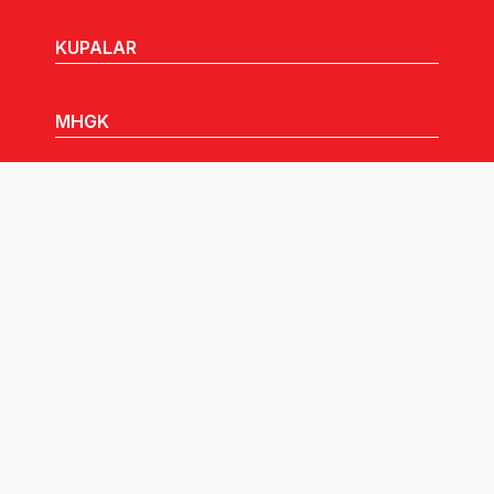
KUPALAR
MHGK
MEDYA
DUYURULAR
Göz Atabileceğiniz Diğer Linkler:
Tüm hakları TVF'ye aittir © 2026.
Pusula İletişim
tarafından tasarlandı.