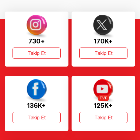
730+
170K+
Takip Et
Takip Et
TVF
136K+
125K+
Takip Et
Takip Et