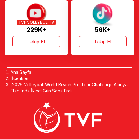
TVF VOLEYBOL TV
229K+
56K+
Takip Et
Takip Et
Ana Sayfa
İçerikler
2026 Volleyball World Beach Pro Tour Challenge Alanya
Etabı'nda İkinci Gün Sona Erdi