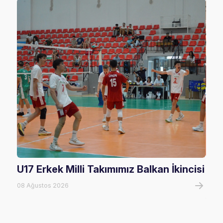
U17 Erkek Milli Takımımız Balkan İkincisi
U17
Mağ
08 Ağustos 2026
08 A