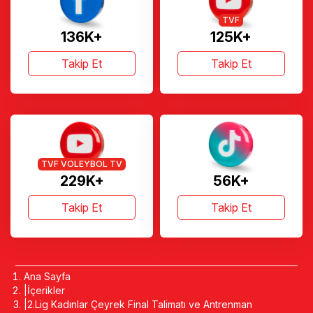
TVF
136K+
125K+
Takip Et
Takip Et
TVF VOLEYBOL TV
229K+
56K+
Takip Et
Takip Et
Ana Sayfa
İçerikler
2.Lig Kadınlar Çeyrek Final Talimatı ve Antrenman