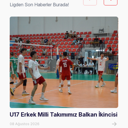
Ligden Son Haberler Burada!
U17 Erkek Milli Takımımız Balkan İkincisi
U17
Mağ
08 Ağustos 2026