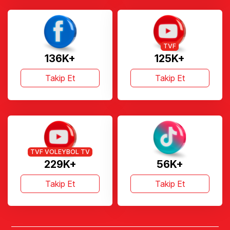
TVF
136K+
125K+
Takip Et
Takip Et
TVF VOLEYBOL TV
229K+
56K+
Takip Et
Takip Et