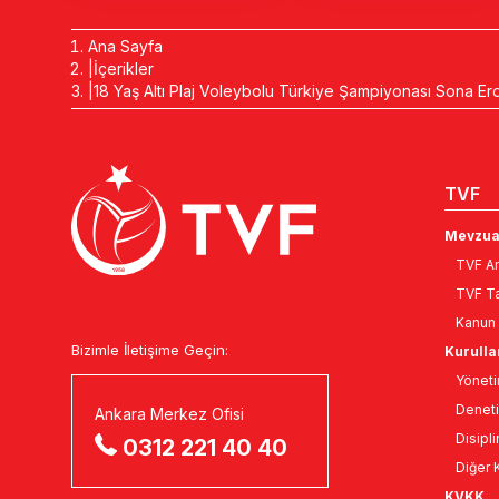
Ana Sayfa
İçerikler
18 Yaş Altı Plaj Voleybolu Türkiye Şampiyonası Sona Erd
TVF
Mevzua
TVF An
TVF Ta
Kanun 
Bizimle İletişime Geçin:
Kurulla
Yöneti
Deneti
Ankara Merkez Ofisi
Disipli
0312 221 40 40
Diğer K
KVKK