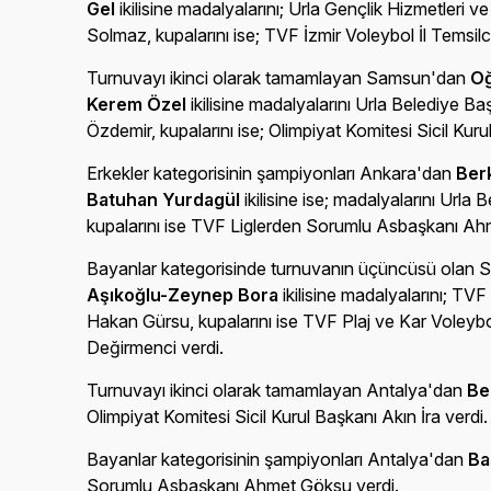
Gel
ikilisine madalyalarını; Urla Gençlik Hizmetleri 
Solmaz, kupalarını ise; TVF İzmir Voleybol İl Temsil
Turnuvayı ikinci olarak tamamlayan Samsun'dan
Oğ
Kerem Özel
ikilisine madalyalarını Urla Belediye B
Özdemir, kupalarını ise; Olimpiyat Komitesi Sicil Kuru
Erkekler kategorisinin şampiyonları Ankara'dan
Ber
Batuhan Yurdagül
ikilisine ise; madalyalarını Urla
kupalarını ise TVF Liglerden Sorumlu Asbaşkanı Ah
Bayanlar kategorisinde turnuvanın üçüncüsü olan
Aşıkoğlu-Zeynep Bora
ikilisine madalyalarını; TVF 
Hakan Gürsu, kupalarını ise TVF Plaj ve Kar Voley
Değirmenci verdi.
Turnuvayı ikinci olarak tamamlayan Antalya'dan
Be
Olimpiyat Komitesi Sicil Kurul Başkanı Akın İra verdi.
Bayanlar kategorisinin şampiyonları Antalya'dan
Ba
Sorumlu Asbaşkanı Ahmet Göksu verdi.