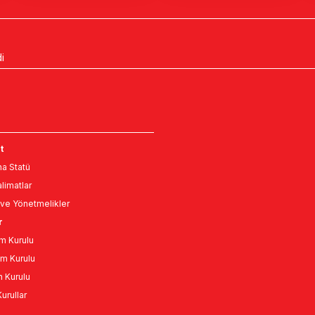
i
t
a Statü
limatlar
ve Yönetmelikler
r
m Kurulu
m Kurulu
n Kurulu
urullar