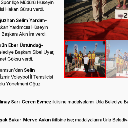
ve Spor İlçe Müdürü Hüseyin
cisi Hakan Gürsu verdi.
uzhan Selim Yardım-
aşkan Yardımcısı Hüseyin
l Başkanı Akın İra verdi.
kün Eber Üstündağ-
 Belediye Başkanı Sibel Uyar,
met Göksu verdi.
 Samsun'dan
Selin
İzmir Voleybol İl Temsilcisi
bolu Yönetmeni Oğuz
linay Sarı-Ceren Evmez
ikilisine madalyalarını Urla Belediye 
şak Bakar-Merve Aykın
ikilisine ise; madalyalarını Urla Beled