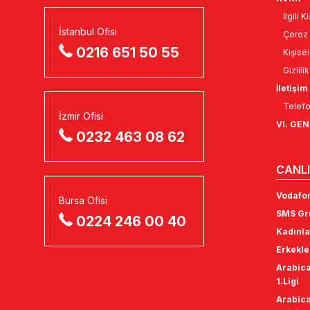
İlgili 
İstanbul Ofisi
Çerez 
0216 651 50 55
Kişise
Gizlili
İletişim
Telefo
İzmir Ofisi
VI. GE
0232 463 08 62
CANLI
Vodafon
Bursa Ofisi
SMS Gru
0224 246 00 40
Kadınla
Erkekle
Arabica
1.Ligi
Arabica