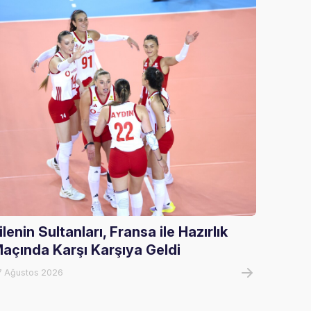
ilenin Sultanları, Fransa ile Hazırlık
U17 Kı
açında Karşı Karşıya Geldi
Mağlu
7 Ağustos 2026
07 Ağust