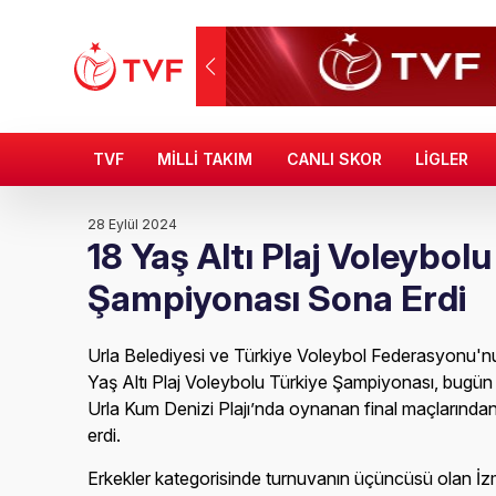
TVF
MİLLİ TAKIM
CANLI SKOR
LİGLER
28 Eylül 2024
18 Yaş Altı Plaj Voleybolu
Şampiyonası Sona Erdi
Urla Belediyesi ve Türkiye Voleybol Federasyonu'nun
Yaş Altı Plaj Voleybolu Türkiye Şampiyonası, bugü
Urla Kum Denizi Plajı’nda oynanan final maçlarında
erdi.
Erkekler kategorisinde turnuvanın üçüncüsü olan İ