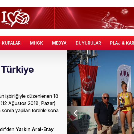
KUPALAR
MHGK
MEDYA
DUYURULAR
PLAJ & KA
 Türkiye
 işbirliğiyle düzenlenen 18
n (12 Ağustos 2018, Pazar)
n sonra yapılan törenle sona
zmir'den
Yarkın Aral-Eray