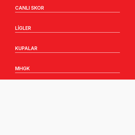
CANLI SKOR
LİGLER
KUPALAR
MHGK
MEDYA
DUYURULAR
Göz Atabileceğiniz Diğer Linkler: