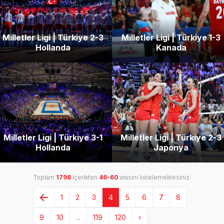
Milletler Ligi | Türkiye 2-3
Milletler Ligi | Türkiye 1-3
Hollanda
Kanada
Milletler Ligi | Türkiye 3-1
Milletler Ligi | Türkiye 2-3
Hollanda
Japonya
Toplam
1798
içerikten
46-60
arasını listelemektesiniz.
1
2
3
4
5
6
7
8
9
10
...
119
120
›