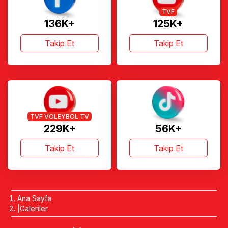
TVF
136K+
125K+
Takip Et
Takip Et
TVF VOLEYBOL TV
229K+
56K+
Takip Et
Takip Et
Ana Sayfa
Galeriler