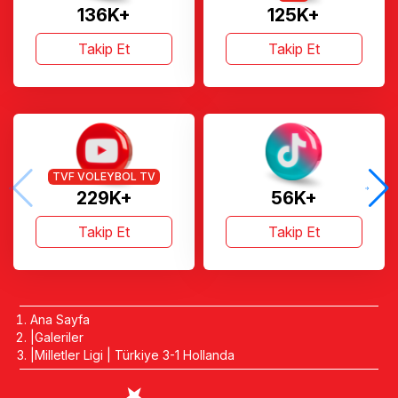
136K+
125K+
Takip Et
Takip Et
TVF VOLEYBOL TV
229K+
56K+
Takip Et
Takip Et
Ana Sayfa
Galeriler
Milletler Ligi | Türkiye 3-1 Hollanda