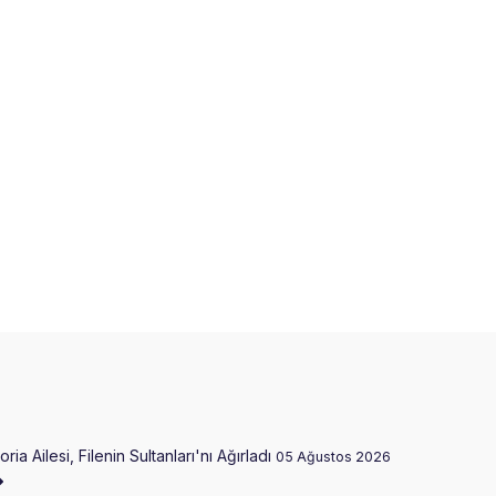
oria Ailesi, Filenin Sultanları'nı Ağırladı
FIVB Pla
05 Ağustos 2026
05 Ağust