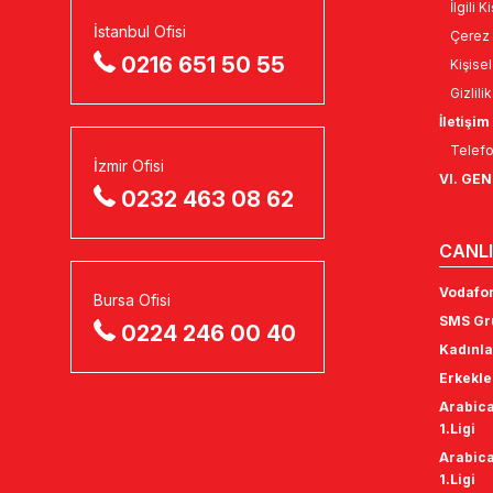
İlgili 
İstanbul Ofisi
Çerez 
0216 651 50 55
Kişise
Gizlili
İletişim
Telefo
İzmir Ofisi
VI. GE
0232 463 08 62
CANLI
Vodafon
Bursa Ofisi
SMS Gru
0224 246 00 40
Kadınla
Erkekle
Arabica
1.Ligi
Arabica
1.Ligi