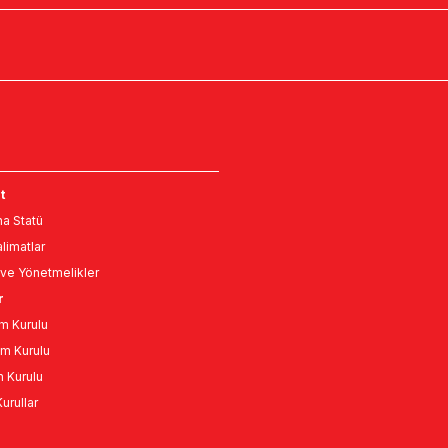
t
a Statü
limatlar
ve Yönetmelikler
r
m Kurulu
m Kurulu
n Kurulu
urullar