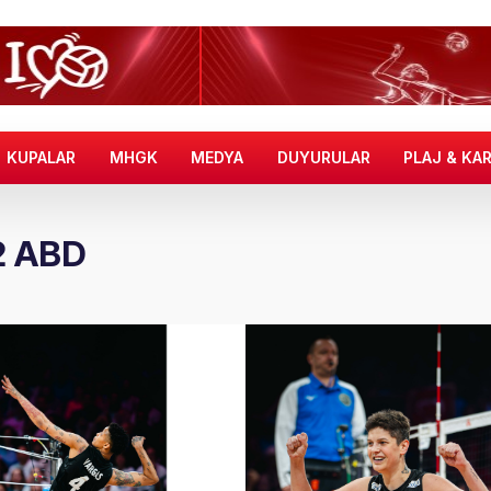
KUPALAR
MHGK
MEDYA
DUYURULAR
PLAJ & KA
-2 ABD