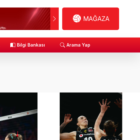
MAĞAZA
R
Bilgi Bankası
Arama Yap