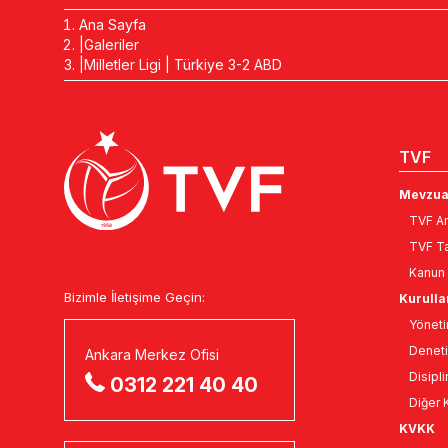
Ana Sayfa
Galeriler
Milletler Ligi | Türkiye 3-2 ABD
TVF
Mevzua
TVF An
TVF Ta
Kanun 
Bizimle İletişime Geçin:
Kurulla
Yöneti
Deneti
Ankara Merkez Ofisi
Disipli
0312 221 40 40
Diğer K
KVKK