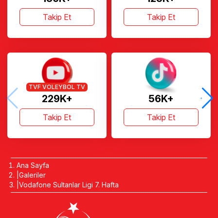
Takip Et
Takip Et
TVF VOLEYBOL TV
229K+
56K+
Takip Et
Takip Et
Ana Sayfa
Galeriler
Vodafone Sultanlar Ligi 7. Hafta