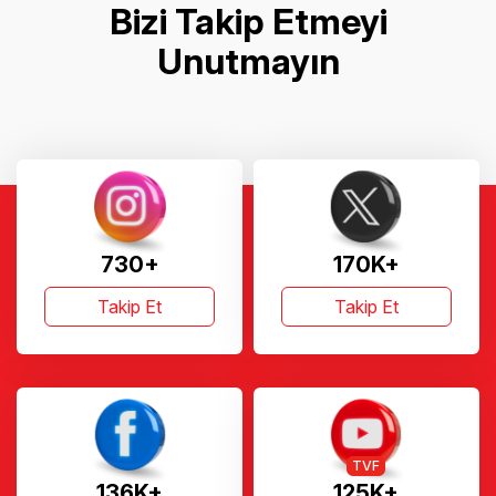
Bizi Takip Etmeyi
Unutmayın
730+
170K+
Takip Et
Takip Et
TVF
136K+
125K+