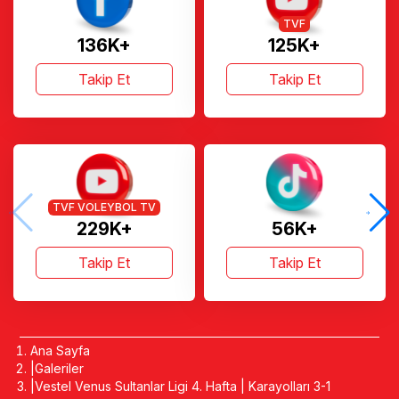
TVF
136K+
125K+
Takip Et
Takip Et
TVF VOLEYBOL TV
229K+
56K+
Takip Et
Takip Et
Ana Sayfa
Galeriler
Vestel Venus Sultanlar Ligi 4. Hafta | Karayolları 3-1