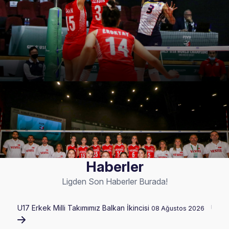
Haberler
Ligden Son Haberler Burada!
U17 Erkek Milli Takımımız Balkan İkincisi
U17 K
08 Ağustos 2026
202