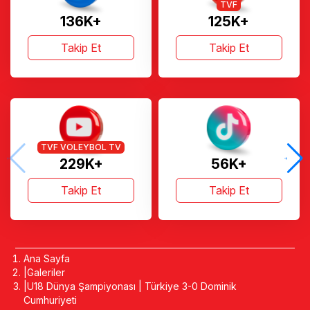
TVF
136K+
125K+
Takip Et
Takip Et
TVF VOLEYBOL TV
229K+
56K+
Takip Et
Takip Et
Ana Sayfa
Galeriler
U18 Dünya Şampiyonası | Türkiye 3-0 Dominik
Cumhuriyeti