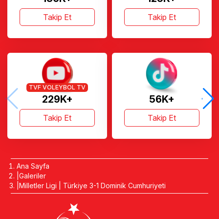
Takip Et
Takip Et
TVF VOLEYBOL TV
229K+
56K+
Takip Et
Takip Et
Ana Sayfa
Galeriler
Milletler Ligi | Türkiye 3-1 Dominik Cumhuriyeti