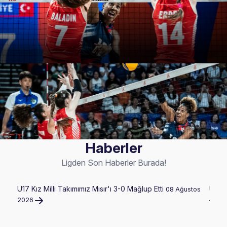
Haberler
Ligden Son Haberler Burada!
U17 Kız Milli Takımımız Mısır'ı 3-0 Mağlup Etti
U17 E
08 Ağustos
2026