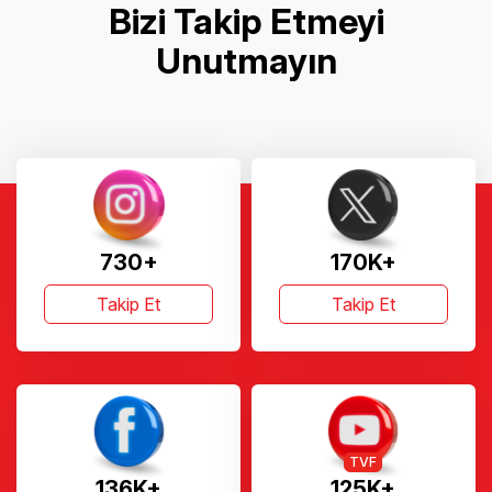
Bizi Takip Etmeyi
Unutmayın
730+
170K+
Takip Et
Takip Et
TVF
136K+
125K+