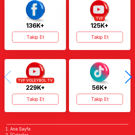
TVF
136K+
125K+
Takip Et
Takip Et
TVF VOLEYBOL TV
229K+
56K+
Takip Et
Takip Et
Ana Sayfa
Galeriler