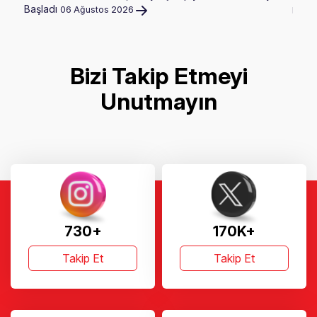
Başladı
06 Ağustos 2026
Hazir
Bizi Takip Etmeyi
Unutmayın
730+
170K+
Takip Et
Takip Et