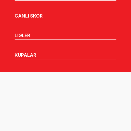
CANLI SKOR
LİGLER
KUPALAR
MHGK
MEDYA
DUYURULAR
Göz Atabileceğiniz Diğer Linkler: