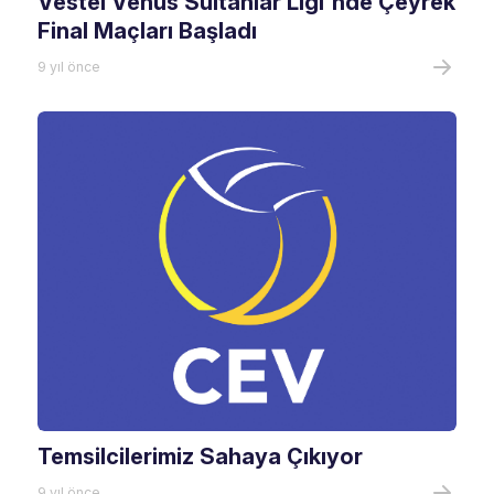
Vestel Venus Sultanlar Ligi'nde Çeyrek
Final Maçları Başladı
9 yıl önce
Temsilcilerimiz Sahaya Çıkıyor
9 yıl önce