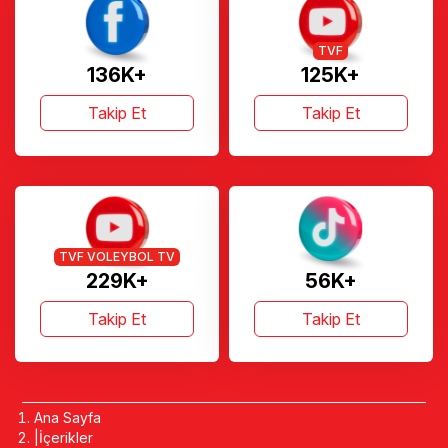
TVF
136K+
125K+
Takip Et
Takip Et
TVF VOLEYBOL TV
229K+
56K+
Takip Et
Takip Et
Ana Sayfa
İçerikler