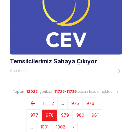
Temsilcilerimiz Sahaya Çıkıyor
9 yıl önce
Toplam
12022
içerikten
11725-11736
arasını listelemektesiniz.
1
2
...
975
976
977
978
979
980
981
...
1001
1002
›