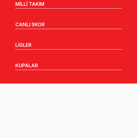
MİLLİ TAKIM
CANLI SKOR
LİGLER
KUPALAR
MHGK
MEDYA
DUYURULAR