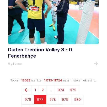
Diatec Trentino Volley 3 - 0
Fenerbahçe
9 yıl önce
Toplam
12022
içerikten
11713-11724
arasını listelemektesiniz.
1
2
...
974
975
976
977
978
979
980