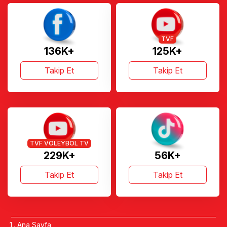
TVF
136K+
125K+
Takip Et
Takip Et
TVF VOLEYBOL TV
229K+
56K+
Takip Et
Takip Et
Ana Sayfa