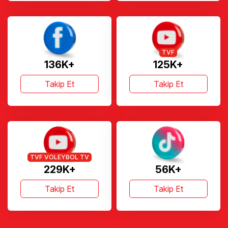
TVF
136K+
125K+
Takip Et
Takip Et
TVF VOLEYBOL TV
229K+
56K+
Takip Et
Takip Et