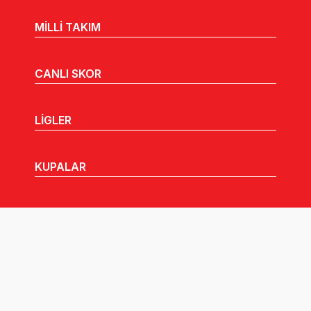
MİLLİ TAKIM
CANLI SKOR
LİGLER
KUPALAR
MHGK
MEDYA
DUYURULAR