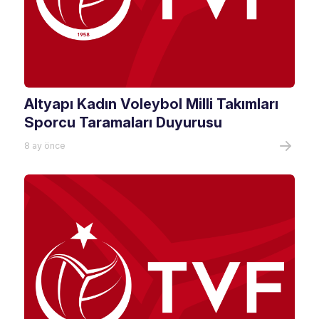
Altyapı Kadın Voleybol Milli Takımları
Sporcu Taramaları Duyurusu
8 ay önce