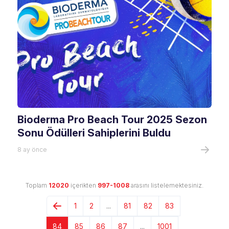
Bioderma Pro Beach Tour 2025 Sezon
Sonu Ödülleri Sahiplerini Buldu
8 ay önce
Toplam
12020
içerikten
997-1008
arasını listelemektesiniz.
1
2
...
81
82
83
84
85
86
87
...
1001