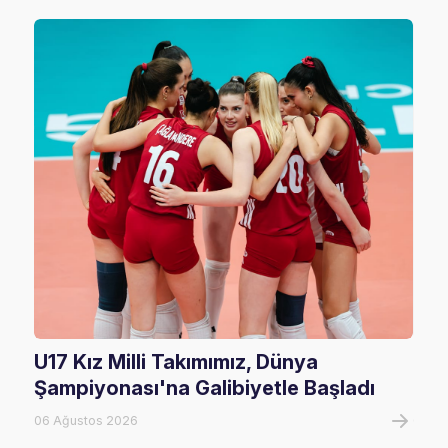
U17 Kız Milli Takımımız, Dünya
202
Şampiyonası'na Galibiyetle Başladı
Rak
06 Ağustos 2026
02 Ha