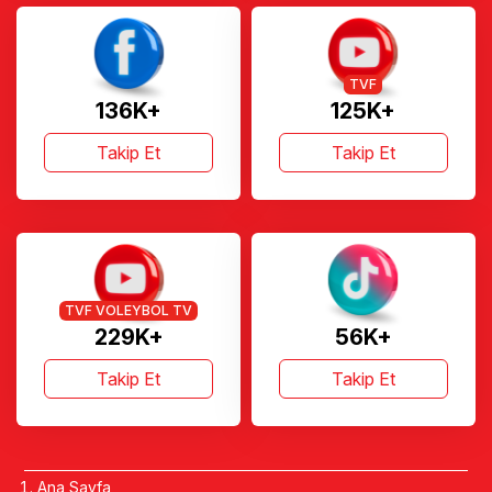
TVF
136K+
125K+
Takip Et
Takip Et
TVF VOLEYBOL TV
229K+
56K+
Takip Et
Takip Et
Ana Sayfa